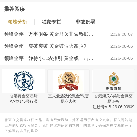
推荐阅读
领峰分析
独家专栏
非农部署
领峰金评：万事俱备 黄金只欠非农数据“东风”
2026-08-07
领峰金评：突破突破 黄金破位火箭拉升
2026-08-06
领峰金评：静待小非农指引 黄金或一击破局
2026-08-05
香港黄金交易所
三大最活跃伦敦金/银交
香港海关A类贵金属交
AA类145号行员
易商大奖
易证书
注册号A-B-23-06-00639
保证金交易等杠杆产品，具有很大风险，并不适用于所有投资者。损失可能超
出您的初始投入资金。我们建议您征询独立顾问的意见，确保您在交易前完全
了解可能涉及的风险。