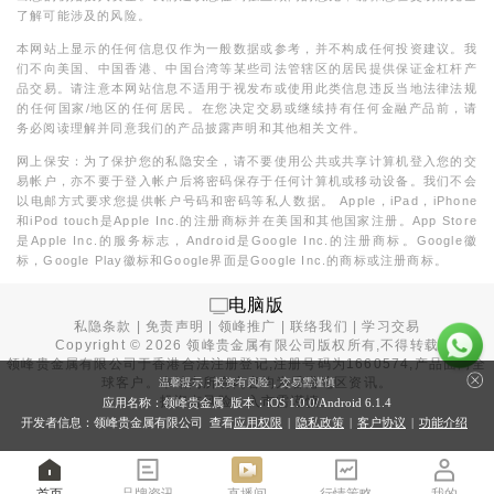
了解可能涉及的风险。
本网站上显示的任何信息仅作为一般数据或参考，并不构成任何投资建议。我
们不向美国、中国香港、中国台湾等某些司法管辖区的居民提供保证金杠杆产
品交易。请注意本网站信息不适用于视发布或使用此类信息违反当地法律法规
的任何国家/地区的任何居民。在您决定交易或继续持有任何金融产品前，请
务必阅读理解并同意我们的产品披露声明和其他相关文件。
网上保安：为了保护您的私隐安全，请不要使用公共或共享计算机登入您的交
易帐户，亦不要于登入帐户后将密码保存于任何计算机或移动设备。我们不会
以电邮方式要求您提供帐户号码和密码等私人数据。 Apple，iPad，iPhone
和iPod touch是Apple Inc.的注册商标并在美国和其他国家注册。App Store
是Apple Inc.的服务标志，Android是Google Inc.的注册商标。Google徽
标，Google Play徽标和Google界面是Google Inc.的商标或注册商标。
电脑版
私隐条款
|
免责声明
|
领峰推广
|
联络我们
|
学习交易
Copyright ©
2026
领峰贵金属有限公司版权所有,不得转载
领峰贵金属有限公司于
香港合法注册登记
,注册号码为1660574,产品面向全
球客户。本站内所有内容均为香港地区资讯。
温馨提示：投资有风险，交易需谨慎
投资有风险，入市需谨慎。
应用名称：领峰贵金属 版本：iOS
1.0.0
/Android
6.1.4
开发者信息：领峰贵金属有限公司 查看
应用权限
|
隐私政策
|
客户协议
|
功能介绍
首页
品牌资讯
直播间
行情策略
我的