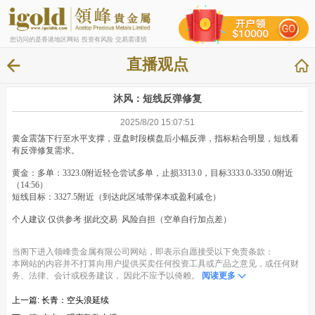
您访问的是香港地区网站 投资有风险 交易需谨慎
直播观点
沐风：短线反弹修复
2025/8/20 15:07:51
黄金震荡下行至水平支撑，亚盘时段横盘后小幅反弹，指标粘合明显，短线看
有反弹修复需求。
黄金：多单：3323.0附近轻仓尝试多单，止损3313.0，目标3333.0-3350.0附近
（14:56）
短线目标：3327.5附近（到达此区域带保本或盈利减仓）
个人建议 仅供参考 据此交易 风险自担（空单自行加点差）
当阁下进入领峰贵金属有限公司网站，即表示自愿接受以下免责条款：
本网站的内容并不打算向用户提供买卖任何投资工具或产品之意见，或任何财
务、法律、会计或税务建议， 因此不应予以倚赖。
阅读更多
上一篇:
长青：空头浪延续