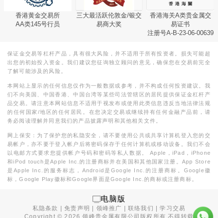
香港黄金交易所
三大最活跃伦敦金/银交
香港海关A类贵金属交
AA类145号行员
易商大奖
易证书
注册号A-B-23-06-00639
保证金交易等杠杆产品，具有很大风险，并不适用于所有投资者。损失可能超
出您的初始投入资金。我们建议您征询独立顾问的意见，确保您在交易前完全
了解可能涉及的风险。
本网站上显示的任何信息仅作为一般数据或参考，并不构成任何投资建议。我
们不向美国、中国香港、中国台湾等某些司法管辖区的居民提供保证金杠杆产
品交易。请注意本网站信息不适用于视发布或使用此类信息违反当地法律法规
的任何国家/地区的任何居民。在您决定交易或继续持有任何金融产品前，请
务必阅读理解并同意我们的产品披露声明和其他相关文件。
网上保安：为了保护您的私隐安全，请不要使用公共或共享计算机登入您的交
易帐户，亦不要于登入帐户后将密码保存于任何计算机或移动设备。我们不会
以电邮方式要求您提供帐户号码和密码等私人数据。 Apple，iPad，iPhone
和iPod touch是Apple Inc.的注册商标并在美国和其他国家注册。App Store
是Apple Inc.的服务标志，Android是Google Inc.的注册商标。Google徽
标，Google Play徽标和Google界面是Google Inc.的商标或注册商标。
电脑版
私隐条款
|
免责声明
|
领峰推广
|
联络我们
|
学习交易
Copyright ©
2026
领峰贵金属有限公司版权所有,不得转载