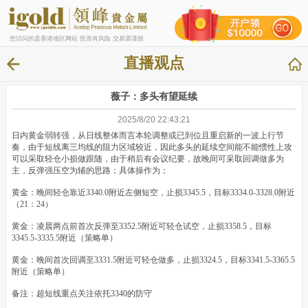
您访问的是香港地区网站 投资有风险 交易需谨慎
直播观点
薇子：多头有望延续
2025/8/20 22:43:21
日内黄金弱转强，从日线整体而言本轮调整或已到位且重启新的一波上行节
奏，由于短线离三均线的阻力区域较近，因此多头的延续空间能不能惯性上攻
可以采取轻仓小损做跟随，由于稍后有会议纪要，故晚间可采取回调做多为
主，反弹强压空为辅的思路；具体操作为；
黄金：晚间轻仓靠近3340.0附近左侧短空，止损3345.5，目标3334.0-3328.0附近
（21：24）
黄金：凌晨两点前首次反弹至3352.5附近可轻仓试空，止损3358.5，目标
3345.5-3335.5附近（策略单）
黄金：晚间首次回调至3331.5附近可轻仓做多，止损3324.5，目标3341.5-3365.5
附近（策略单）
备注：超短线重点关注依托3340的防守