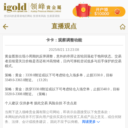
您访问的是香港地区网站 投资有风险 交易需谨慎
直播观点
卡卡：观察调整动能
2025/8/21 13:23:08
黄金图形出现小周期的反弹调整，意外的停滞让首轮回落处于饱和状态。交易
者后续需关注价格是否还有冲高情绪，日内可择机尝试低多与后手保护的交易
模式。
策略：黄金：3339.0附近或以下可考虑轻仓入场多单，止损3330.0，目标
3349.0-3363.0附近。（13:20）
策略：黄金：跌穿3330.0附近或以下可考虑轻仓入场空单，止损3340.0，目标
3320.0-3308.0附近。（策略）
个人建议 仅供参考 据此交易 风险自担 不含点差
当阁下进入领峰贵金属有限公司网站，即表示自愿接受以下免责条款：
本网站的内容并不打算向用户提供买卖任何投资工具或产品之意见，或任何财
务、法律、会计或税务建议， 因此不应予以倚赖。
阅读更多