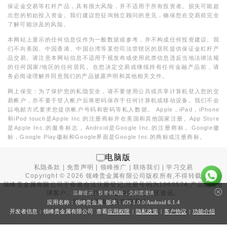
保证金交易等杠杆产品，具有很大风险，并不适用于所有投资者。损失可能超
出您的初始投入资金。我们建议您征询独立顾问的意见，确保您在交易前完全
了解可能涉及的风险。
本网站上显示的任何信息仅作为一般数据或参考，并不构成任何投资建议。我
们不向美国、中国香港、中国台湾等某些司法管辖区的居民提供保证金杠杆产
品交易。请注意本网站信息不适用于视发布或使用此类信息违反当地法律法规
的任何国家/地区的任何居民。在您决定交易或继续持有任何金融产品前，请
务必阅读理解并同意我们的产品披露声明和其他相关文件。
网上保安：为了保护您的私隐安全，请不要使用公共或共享计算机登入您的交
易帐户，亦不要于登入帐户后将密码保存于任何计算机或移动设备。我们不会
以电邮方式要求您提供帐户号码和密码等私人数据。 Apple，iPad，iPhone
和iPod touch是Apple Inc.的注册商标并在美国和其他国家注册。App Store
是Apple Inc.的服务标志，Android是Google Inc.的注册商标。Google徽
标，Google Play徽标和Google界面是Google Inc.的商标或注册商标。
电脑版
私隐条款
|
免责声明
|
领峰推广
|
联络我们
|
学习交易
Copyright ©
2026
领峰贵金属有限公司版权所有,不得转载
领峰贵金属有限公司于
香港合法注册登记
,注册号码为1660574,产品面向全
球客户。本站内所有内容均为香港地区资讯。
温馨提示：投资有风险，交易需谨慎
投资有风险，入市需谨慎。
应用名称：领峰贵金属 版本：iOS
1.0.0
/Android
6.1.4
开发者信息：领峰贵金属有限公司 查看
应用权限
|
隐私政策
|
客户协议
|
功能介绍