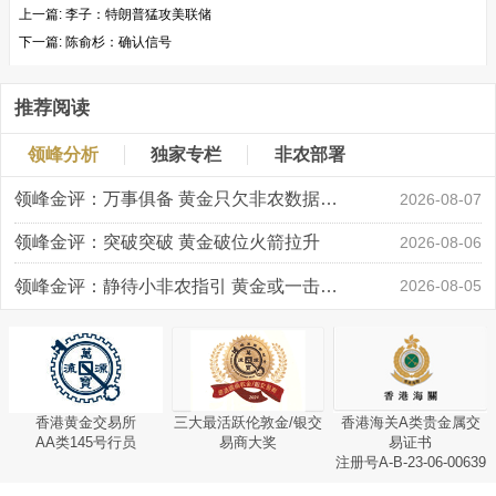
上一篇:
李子：特朗普猛攻美联储
下一篇:
陈俞杉：确认信号
推荐阅读
领峰分析
独家专栏
非农部署
领峰金评：万事俱备 黄金只欠非农数据“东风”
2026-08-07
领峰金评：突破突破 黄金破位火箭拉升
2026-08-06
领峰金评：静待小非农指引 黄金或一击破局
2026-08-05
香港黄金交易所
三大最活跃伦敦金/银交
香港海关A类贵金属交
AA类145号行员
易商大奖
易证书
注册号A-B-23-06-00639