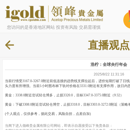
您访问的是香港地区网站 投资有风险 交易需谨慎
直播观点
浩柠：全球央行年会
2025/8/22 11:31:16
当前行情受3167.0-3267.0附近前低连接的趋势线支撑拉起后，进价短期打破了日
头力度有所增强。当前1小时图布林下轨对价格在3331.0附近有支撑作用，故日
黄金：3338.0附近尝试轻仓博多，止损3320.0，目标3347.0-3375.0附近（9:32）
黄金：下破3308.0附近尝试轻仓博空，止损3318.0，目标3303.0-3272.0附近（策略
(个人观点，仅供参考，据此交易，风险自担，点差自加)
当阁下进入领峰贵金属有限公司网站，即表示自愿接受以下免责条款：