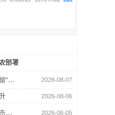
法律、会计或税务建议， 因此不应予以倚赖。
阅读更
农部署
领峰金评：万事俱备 黄金只欠非农数据“东风”
2026-08-07
升
2026-08-06
领峰金评：静待小非农指引 黄金或一击破局
2026-08-05