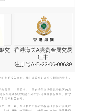
银交
香港海关A类贵金属交易
金银业贸易
证书
集团证书(铸
注册号A-B-23-06-00639
您的初始投入资金。我们建议您征询独立顾问的意见，
不向美国、中国香港、中国台湾等某些司法管辖区的居
违反当地法律法规的任何国家/地区的任何居民。在您
明和其他相关文件。
帐户，亦不要于登入帐户后将密码保存于任何计算机或
Phone和iPod touch是Apple Inc.的注册商