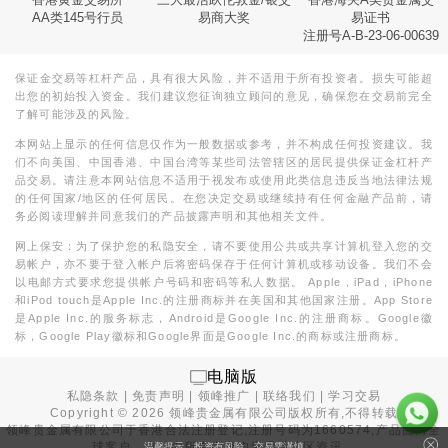
AA类145号行员
易商大奖
易证书
注册号A-B-23-06-00639
保证金交易等杠杆产品，具有很大风险，并不适用于所有投资者。损失可能超
出您的初始投入资金。我们建议您征询独立顾问的意见，确保您在交易前完全
了解可能涉及的风险。
本网站上显示的任何信息仅作为一般数据或参考，并不构成任何投资建议。我
们不向美国、中国香港、中国台湾等某些司法管辖区的居民提供保证金杠杆产
品交易。请注意本网站信息不适用于视发布或使用此类信息违反当地法律法规
的任何国家/地区的任何居民。在您决定交易或继续持有任何金融产品前，请
务必阅读理解并同意我们的产品披露声明和其他相关文件。
网上保安：为了保护您的私隐安全，请不要使用公共或共享计算机登入您的交
易帐户，亦不要于登入帐户后将密码保存于任何计算机或移动设备。我们不会
以电邮方式要求您提供帐户号码和密码等私人数据。 Apple，iPad，iPhone
和iPod touch是Apple Inc.的注册商标并在美国和其他国家注册。App Store
是Apple Inc.的服务标志，Android是Google Inc.的注册商标。Google徽
标，Google Play徽标和Google界面是Google Inc.的商标或注册商标。
电脑版
私隐条款
|
免责声明
|
领峰推广
|
联络我们
|
学习交易
Copyright ©
2026
领峰贵金属有限公司版权所有,不得转载
领峰贵金属有限公司于
香港合法注册登记
,注册号码为1660574,产品面向全
球客户。本站内所有内容均为香港地区资讯。
温馨提示：投资有风险，交易需谨慎