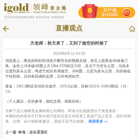
您访问的是香港地区网站 投资有风险 交易需谨慎
直播观点
方老师：秋天来了，又到了做空的时候了
2025/8/25 11:43:55
消息面上，降息的利好的消息不断符合的预期兑现，形态上面黄金4H收敛三
角。金价上冲未破4H图上方3384-3370的压力区，且当下为空头云层，当前未
过度到多头云层，考虑于此区布局做空。30M图，云层为多头云层，但价格低
于转折线，日内有回调的走势，日内考虑短空。
黄金：3361.0附近尝试轻仓做空，3376.0止损，目标3353.0--3336.0附近（10：
13）
（个人建议，仅供参考，据此交易，风险自担）
当阁下进入领峰贵金属有限公司网站，即表示自愿接受以下免责条款：
本网站的内容并不打算向用户提供买卖任何投资工具或产品之意见，或任何财
务、法律、会计或税务建议， 因此不应予以倚赖。
阅读更多
上一篇:
林海：还在震荡区