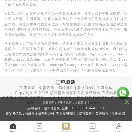
了解可能涉及的风险。
本网站上显示的任何信息仅作为一般数据或参考，并不构成任何投资建议。我
们不向美国、中国香港、中国台湾等某些司法管辖区的居民提供保证金杠杆产
品交易。请注意本网站信息不适用于视发布或使用此类信息违反当地法律法规
的任何国家/地区的任何居民。在您决定交易或继续持有任何金融产品前，请
务必阅读理解并同意我们的产品披露声明和其他相关文件。
网上保安：为了保护您的私隐安全，请不要使用公共或共享计算机登入您的交
易帐户，亦不要于登入帐户后将密码保存于任何计算机或移动设备。我们不会
以电邮方式要求您提供帐户号码和密码等私人数据。 Apple，iPad，iPhone
和iPod touch是Apple Inc.的注册商标并在美国和其他国家注册。App Store
是Apple Inc.的服务标志，Android是Google Inc.的注册商标。Google徽
标，Google Play徽标和Google界面是Google Inc.的商标或注册商标。
电脑版
私隐条款
|
免责声明
|
领峰推广
|
联络我们
|
学习交易
Copyright ©
2026
领峰贵金属有限公司版权所有,不得转载
领峰贵金属有限公司于
香港合法注册登记
,注册号码为1660574,产品面向全
球客户。本站内所有内容均为香港地区资讯。
温馨提示：投资有风险，交易需谨慎
投资有风险，入市需谨慎。
应用名称：领峰贵金属 版本：iOS
1.0.0
/Android
6.1.4
开发者信息：领峰贵金属有限公司 查看
应用权限
|
隐私政策
|
客户协议
|
功能介绍