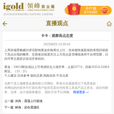
您访问的是香港地区网站 投资有风险 交易需谨慎
直播观点
卡卡：观察高点态度
2025/8/25 13:30:42
上周末端受鲍威尔讲话影响黄金价格再次上行，但未能快速延续的表现仍保留
了高点出现的概率。交易者后续需关注上方高点是否继续保持于合理范围，日
内可带主观意识尝试空单回补。
黄金：3365.0附近或以上可考虑轻仓入场空单，止损3377.0，目标3355.0-3338.0
附近。（13：21）
个人建议 仅供参考 据此交易 风险自担 不含点差
当阁下进入领峰贵金属有限公司网站，即表示自愿接受以下免责条款：
本网站的内容并不打算向用户提供买卖任何投资工具或产品之意见，或任何财
务、法律、会计或税务建议， 因此不应予以倚赖。
阅读更多
上一篇:
沐风：震荡上行延续
下一篇:
林海：还在震荡区