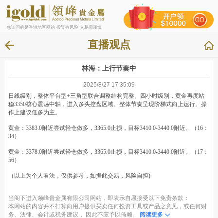
您访问的是香港地区网站 投资有风险 交易需谨慎
直播观点
林海：上行节奏中
2025/8/27 17:35:09
日线级别，整体平台型+三角型联合调整结构完整。四小时级别，黄金再度站
稳3350核心震荡中轴，进入多头控盘区域。整体节奏呈现阶梯式向上运行。操
作上建议低多为主。
黄金：3383.0附近尝试轻仓做多，3365.0止损，目标3410.0-3440.0附近。（16：
34）
黄金：3378.0附近尝试轻仓做多，3365.0止损，目标3410.0-3440.0附近。（17：
56）
（以上为个人看法，仅供参考，如据此交易，风险自担)
当阁下进入领峰贵金属有限公司网站，即表示自愿接受以下免责条款：
本网站的内容并不打算向用户提供买卖任何投资工具或产品之意见，或任何财
务、法律、会计或税务建议， 因此不应予以倚赖。
阅读更多