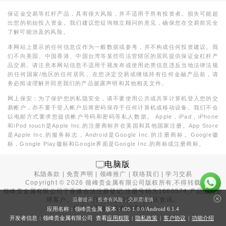
保证金交易等杠杆产品，具有很大风险，并不适用于所有投资者。损失可能超
出您的初始投入资金。我们建议您征询独立顾问的意见，确保您在交易前完全
了解可能涉及的风险。
本网站上显示的任何信息仅作为一般数据或参考，并不构成任何投资建议。我
们不向美国、中国香港、中国台湾等某些司法管辖区的居民提供保证金杠杆产
品交易。请注意本网站信息不适用于视发布或使用此类信息违反当地法律法规
的任何国家/地区的任何居民。在您决定交易或继续持有任何金融产品前，请
务必阅读理解并同意我们的产品披露声明和其他相关文件。
网上保安：为了保护您的私隐安全，请不要使用公共或共享计算机登入您的交
易帐户，亦不要于登入帐户后将密码保存于任何计算机或移动设备。我们不会
以电邮方式要求您提供帐户号码和密码等私人数据。 Apple，iPad，iPhone
和iPod touch是Apple Inc.的注册商标并在美国和其他国家注册。App Store
是Apple Inc.的服务标志，Android是Google Inc.的注册商标。Google徽
标，Google Play徽标和Google界面是Google Inc.的商标或注册商标。
电脑版
私隐条款
|
免责声明
|
领峰推广
|
联络我们
|
学习交易
Copyright ©
2026
领峰贵金属有限公司版权所有,不得转载
领峰贵金属有限公司于
香港合法注册登记
,注册号码为1660574,产品面向全
球客户。本站内所有内容均为香港地区资讯。
温馨提示：投资有风险，交易需谨慎
投资有风险，入市需谨慎。
应用名称：领峰贵金属 版本：iOS
1.0.0
/Android
6.1.4
开发者信息：领峰贵金属有限公司 查看
应用权限
|
隐私政策
|
客户协议
|
功能介绍