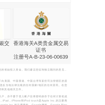
银交
香港海关A类贵金属交易
金银业贸易
证书
集团证书(铸
注册号A-B-23-06-00639
您的初始投入资金。我们建议您征询独立顾问的意见，
不向美国、中国香港、中国台湾等某些司法管辖区的居
违反当地法律法规的任何国家/地区的任何居民。在您
明和其他相关文件。
帐户，亦不要于登入帐户后将密码保存于任何计算机或
Phone和iPod touch是Apple Inc.的注册商
gle Inc.的注册商标。Google徽标，Google Play