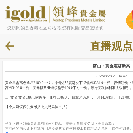
您访问的是香港地区网站 投资有风险 交易需谨慎
直播观点
南山：黄金震荡新高
2025/8/28 21:04:42
黄金早盘高点承压3400.0一线，行情短线震荡会下探低点3384.0一线，行情短线
高点3408.0一线，美元指数继续横盘于100.0下方一线，等待美联储利率决议指引
1、黄金:黄金3397.0附近多，止损3386.0， 目标3406.0 ， 3414.0附近。【21:00】
【个人建议仅供参考据此交易风险自担】
当阁下进入领峰贵金属有限公司网站，即表示自愿接受以下免责条款：
本网站的内容并不打算向用户提供买卖任何投资工具或产品之意见，或任何财务、