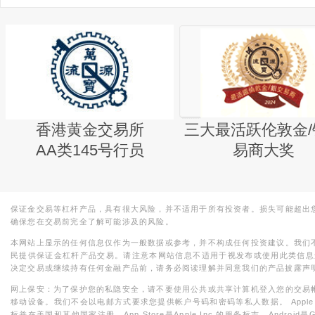
香港黄金交易所
三大最活跃伦敦金/
AA类145号行员
易商大奖
保证金交易等杠杆产品，具有很大风险，并不适用于所有投资者。损失可能超出
确保您在交易前完全了解可能涉及的风险。
本网站上显示的任何信息仅作为一般数据或参考，并不构成任何投资建议。我们
民提供保证金杠杆产品交易。请注意本网站信息不适用于视发布或使用此类信息
决定交易或继续持有任何金融产品前，请务必阅读理解并同意我们的产品披露声
网上保安：为了保护您的私隐安全，请不要使用公共或共享计算机登入您的交易
移动设备。我们不会以电邮方式要求您提供帐户号码和密码等私人数据。 Apple，iPad，i
标并在美国和其他国家注册。App Store是Apple Inc.的服务标志，Android是Goo