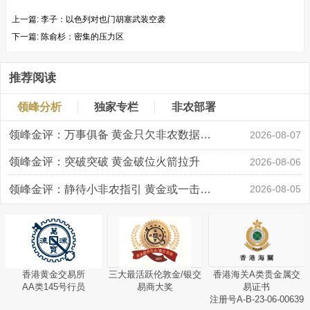
上一篇:
李子：以色列对也门胡塞武装空袭
下一篇:
陈俞杉：密集的压力区
推荐阅读
领峰分析
独家专栏
非农部署
领峰金评：万事俱备 黄金只欠非农数据“东风”
2026-08-07
领峰金评：突破突破 黄金破位火箭拉升
2026-08-06
领峰金评：静待小非农指引 黄金或一击破局
2026-08-05
香港黄金交易所
三大最活跃伦敦金/银交
香港海关A类贵金属交
AA类145号行员
易商大奖
易证书
注册号A-B-23-06-00639