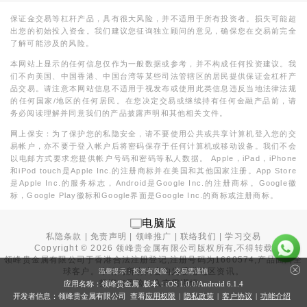
保证金交易等杠杆产品，具有很大风险，并不适用于所有投资者。损失可能超
出您的初始投入资金。我们建议您征询独立顾问的意见，确保您在交易前完全
了解可能涉及的风险。
本网站上显示的任何信息仅作为一般数据或参考，并不构成任何投资建议。我
们不向美国、中国香港、中国台湾等某些司法管辖区的居民提供保证金杠杆产
品交易。请注意本网站信息不适用于视发布或使用此类信息违反当地法律法规
的任何国家/地区的任何居民。在您决定交易或继续持有任何金融产品前，请
务必阅读理解并同意我们的产品披露声明和其他相关文件。
网上保安：为了保护您的私隐安全，请不要使用公共或共享计算机登入您的交
易帐户，亦不要于登入帐户后将密码保存于任何计算机或移动设备。我们不会
以电邮方式要求您提供帐户号码和密码等私人数据。 Apple，iPad，iPhone
和iPod touch是Apple Inc.的注册商标并在美国和其他国家注册。App Store
是Apple Inc.的服务标志，Android是Google Inc.的注册商标。Google徽
标，Google Play徽标和Google界面是Google Inc.的商标或注册商标。
电脑版
私隐条款
|
免责声明
|
领峰推广
|
联络我们
|
学习交易
Copyright ©
2026
领峰贵金属有限公司版权所有,不得转载
领峰贵金属有限公司于
香港合法注册登记
,注册号码为1660574,产品面向全
球客户。本站内所有内容均为香港地区资讯。
温馨提示：投资有风险，交易需谨慎
投资有风险，入市需谨慎。
应用名称：领峰贵金属 版本：iOS
1.0.0
/Android
6.1.4
开发者信息：领峰贵金属有限公司 查看
应用权限
|
隐私政策
|
客户协议
|
功能介绍