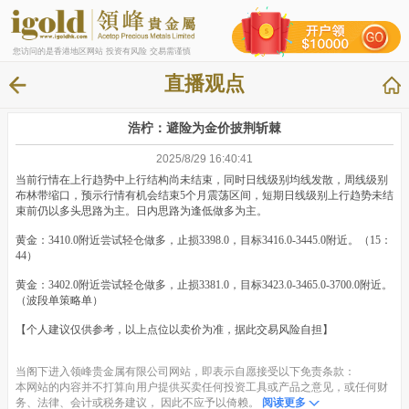
您访问的是香港地区网站 投资有风险 交易需谨慎
直播观点
浩柠：避险为金价披荆斩棘
2025/8/29 16:40:41
当前行情在上行趋势中上行结构尚未结束，同时日线级别均线发散，周线级别
布林带缩口，预示行情有机会结束5个月震荡区间，短期日线级别上行趋势未结
束前仍以多头思路为主。日内思路为逢低做多为主。
黄金：3410.0附近尝试轻仓做多，止损3398.0，目标3416.0-3445.0附近。（15：
44）
黄金：3402.0附近尝试轻仓做多，止损3381.0，目标3423.0-3465.0-3700.0附近。
（波段单策略单）
【个人建议仅供参考，以上点位以卖价为准，据此交易风险自担】
当阁下进入领峰贵金属有限公司网站，即表示自愿接受以下免责条款：
本网站的内容并不打算向用户提供买卖任何投资工具或产品之意见，或任何财
务、法律、会计或税务建议， 因此不应予以倚赖。
阅读更多