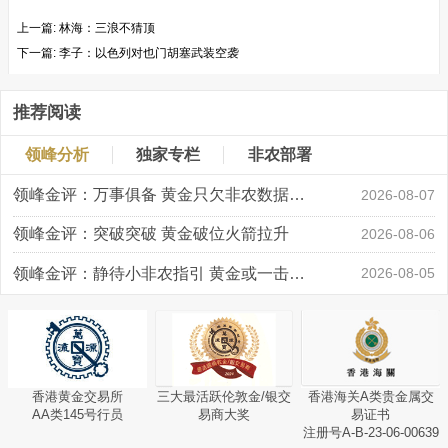
上一篇:
林海：三浪不猜顶
下一篇:
李子：以色列对也门胡塞武装空袭
推荐阅读
领峰分析
独家专栏
非农部署
领峰金评：万事俱备 黄金只欠非农数据“东风”
2026-08-07
领峰金评：突破突破 黄金破位火箭拉升
2026-08-06
领峰金评：静待小非农指引 黄金或一击破局
2026-08-05
香港黄金交易所
三大最活跃伦敦金/银交
香港海关A类贵金属交
AA类145号行员
易商大奖
易证书
注册号A-B-23-06-00639