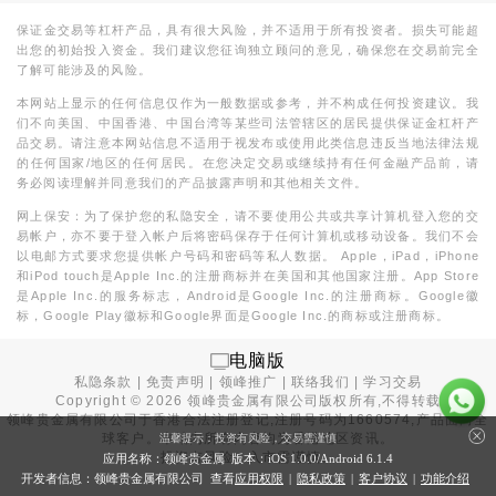
保证金交易等杠杆产品，具有很大风险，并不适用于所有投资者。损失可能超
出您的初始投入资金。我们建议您征询独立顾问的意见，确保您在交易前完全
了解可能涉及的风险。
本网站上显示的任何信息仅作为一般数据或参考，并不构成任何投资建议。我
们不向美国、中国香港、中国台湾等某些司法管辖区的居民提供保证金杠杆产
品交易。请注意本网站信息不适用于视发布或使用此类信息违反当地法律法规
的任何国家/地区的任何居民。在您决定交易或继续持有任何金融产品前，请
务必阅读理解并同意我们的产品披露声明和其他相关文件。
网上保安：为了保护您的私隐安全，请不要使用公共或共享计算机登入您的交
易帐户，亦不要于登入帐户后将密码保存于任何计算机或移动设备。我们不会
以电邮方式要求您提供帐户号码和密码等私人数据。 Apple，iPad，iPhone
和iPod touch是Apple Inc.的注册商标并在美国和其他国家注册。App Store
是Apple Inc.的服务标志，Android是Google Inc.的注册商标。Google徽
标，Google Play徽标和Google界面是Google Inc.的商标或注册商标。
电脑版
私隐条款
|
免责声明
|
领峰推广
|
联络我们
|
学习交易
Copyright ©
2026
领峰贵金属有限公司版权所有,不得转载
领峰贵金属有限公司于
香港合法注册登记
,注册号码为1660574,产品面向全
球客户。本站内所有内容均为香港地区资讯。
温馨提示：投资有风险，交易需谨慎
投资有风险，入市需谨慎。
应用名称：领峰贵金属 版本：iOS
1.0.0
/Android
6.1.4
开发者信息：领峰贵金属有限公司 查看
应用权限
|
隐私政策
|
客户协议
|
功能介绍