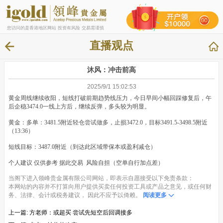
您访问的是香港地区网站 投资有风险 交易需谨慎
直播观点
沐风：冲击前高
2025/9/1 15:02:53
黄金周线继续收阳，短线打破前期趋势线压力，今日早间小幅回踩修复后，午
后企稳3474.0一线上方后，继续反弹，多头较为明显。
黄金：多单：3481.5附近轻仓尝试做多，止损3472.0，目标3491.5-3498.5附近
（13:36）
短线目标：3487.0附近（到达此区域带保本或盈利减仓）
个人建议 仅供参考 据此交易 风险自担（空单自行加点差）
当阁下进入领峰贵金属有限公司网站，即表示自愿接受以下免责条款：
本网站的内容并不打算向用户提供买卖任何投资工具或产品之意见，或任何财
务、法律、会计或税务建议， 因此不应予以倚赖。
阅读更多
上一篇:
方老师：或超买 尝试先短空后回调接多