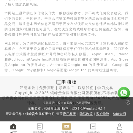
了解可能涉及的风险。
本网站上显示的任何信息仅作为一般数据或参考，并不构成任何投资建议。我
们不向美国、中国香港、中国台湾等某些司法管辖区的居民提供保证金杠杆产
品交易。请注意本网站信息不适用于视发布或使用此类信息违反当地法律法规
的任何国家/地区的任何居民。在您决定交易或继续持有任何金融产品前，请
务必阅读理解并同意我们的产品披露声明和其他相关文件。
网上保安：为了保护您的私隐安全，请不要使用公共或共享计算机登入您的交
易帐户，亦不要于登入帐户后将密码保存于任何计算机或移动设备。我们不会
以电邮方式要求您提供帐户号码和密码等私人数据。 Apple，iPad，iPhone
和iPod touch是Apple Inc.的注册商标并在美国和其他国家注册。App Store
是Apple Inc.的服务标志，Android是Google Inc.的注册商标。Google徽
标，Google Play徽标和Google界面是Google Inc.的商标或注册商标。
电脑版
私隐条款
|
免责声明
|
领峰推广
|
联络我们
|
学习交易
Copyright ©
2026
领峰贵金属有限公司版权所有,不得转载
领峰贵金属有限公司于
香港合法注册登记
,注册号码为1660574,产品面向全
球客户。本站内所有内容均为香港地区资讯。
温馨提示：投资有风险，交易需谨慎
投资有风险，入市需谨慎。
应用名称：领峰贵金属 版本：iOS
1.0.0
/Android
6.1.4
开发者信息：领峰贵金属有限公司 查看
应用权限
|
隐私政策
|
客户协议
|
功能介绍
首页
品牌资讯
直播间
行情策略
我的