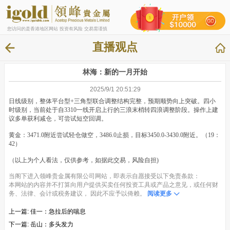
您访问的是香港地区网站 投资有风险 交易需谨慎
直播观点
林海：新的一月开始
2025/9/1 20:51:29
日线级别，整体平台型+三角型联合调整结构完整，预期顺势向上突破。四小
时级别，当前处于自3310一线开启上行的三浪末梢转四浪调整阶段。操作上建
议多单获利减仓，可尝试短空回调。
黄金：3471.0附近尝试轻仓做空，3486.0止损，目标3450.0-3430.0附近。（19：
42）
（以上为个人看法，仅供参考，如据此交易，风险自担)
当阁下进入领峰贵金属有限公司网站，即表示自愿接受以下免责条款：
本网站的内容并不打算向用户提供买卖任何投资工具或产品之意见，或任何财
务、法律、会计或税务建议， 因此不应予以倚赖。
阅读更多
上一篇:
佳一：急拉后的喘息
下一篇:
岳山：多头发力