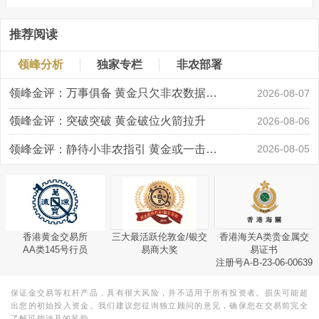
推荐阅读
领峰分析
独家专栏
非农部署
领峰金评：万事俱备 黄金只欠非农数据“东风”
2026-08-07
领峰金评：突破突破 黄金破位火箭拉升
2026-08-06
领峰金评：静待小非农指引 黄金或一击破局
2026-08-05
香港黄金交易所
三大最活跃伦敦金/银交
香港海关A类贵金属交
AA类145号行员
易商大奖
易证书
注册号A-B-23-06-00639
保证金交易等杠杆产品，具有很大风险，并不适用于所有投资者。损失可能超
出您的初始投入资金。我们建议您征询独立顾问的意见，确保您在交易前完全
了解可能涉及的风险。