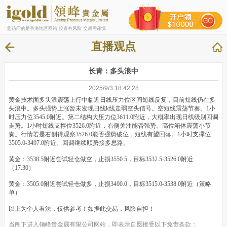
您访问的是香港地区网站 投资有风险 交易需谨慎
直播观点
长青：多头浪中
2025/9/3 18:42:28
黄金技术面多头浪震荡上行中临近日线压力位区间短线反复，目前短线仍在多
头浪中。多头强势上涨暂未发现日线k线走弱空头信号。空短线震荡节奏。1小
时压力位3545.0附近。第二结构大压力位3611.0附近，大概率出现日线级别回调
走势。1小时短线支撑位3526.0附近，右侧关注能否强势。高位箱体震荡小节
奏。行情若是右侧得观察3526.0能否强势破位，短线有望回落。1小时支撑位
3505.0-3497.0附近。回调继续顺势接多思路。
黄金：3538.5附近尝试轻仓做空，止损3550.5，目标3532.5-3526.0附近
（17:30）
黄金：3505.0附近尝试轻仓做多，止损3490.0，目标3515.0-3538.0附近（策略
单）
以上为个人看法，仅供参考！如据此交易，风险自担！
当阁下进入领峰贵金属有限公司网站，即表示自愿接受以下免责条款：