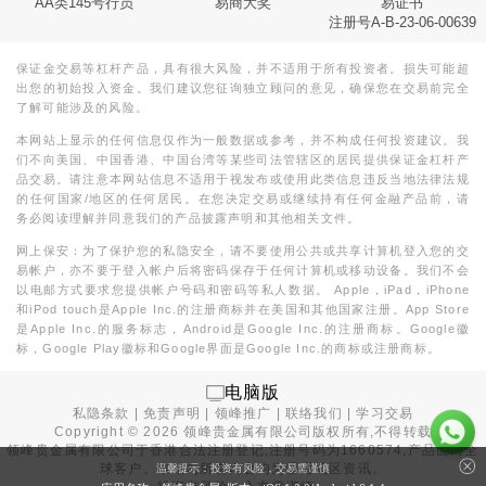
AA类145号行员
易商大奖
易证书
注册号A-B-23-06-00639
保证金交易等杠杆产品，具有很大风险，并不适用于所有投资者。损失可能超
出您的初始投入资金。我们建议您征询独立顾问的意见，确保您在交易前完全
了解可能涉及的风险。
本网站上显示的任何信息仅作为一般数据或参考，并不构成任何投资建议。我
们不向美国、中国香港、中国台湾等某些司法管辖区的居民提供保证金杠杆产
品交易。请注意本网站信息不适用于视发布或使用此类信息违反当地法律法规
的任何国家/地区的任何居民。在您决定交易或继续持有任何金融产品前，请
务必阅读理解并同意我们的产品披露声明和其他相关文件。
网上保安：为了保护您的私隐安全，请不要使用公共或共享计算机登入您的交
易帐户，亦不要于登入帐户后将密码保存于任何计算机或移动设备。我们不会
以电邮方式要求您提供帐户号码和密码等私人数据。 Apple，iPad，iPhone
和iPod touch是Apple Inc.的注册商标并在美国和其他国家注册。App Store
是Apple Inc.的服务标志，Android是Google Inc.的注册商标。Google徽
标，Google Play徽标和Google界面是Google Inc.的商标或注册商标。
电脑版
私隐条款
|
免责声明
|
领峰推广
|
联络我们
|
学习交易
Copyright ©
2026
领峰贵金属有限公司版权所有,不得转载
领峰贵金属有限公司于
香港合法注册登记
,注册号码为1660574,产品面向全
球客户。本站内所有内容均为香港地区资讯。
温馨提示：投资有风险，交易需谨慎