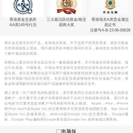
香港黄金交易所
三大最活跃伦敦金/银交
香港海关A类贵金属交
AA类145号行员
易商大奖
易证书
注册号A-B-23-06-00639
保证金交易等杠杆产品，具有很大风险，并不适用于所有投资者。损失可能超
出您的初始投入资金。我们建议您征询独立顾问的意见，确保您在交易前完全
了解可能涉及的风险。
本网站上显示的任何信息仅作为一般数据或参考，并不构成任何投资建议。我
们不向美国、中国香港、中国台湾等某些司法管辖区的居民提供保证金杠杆产
品交易。请注意本网站信息不适用于视发布或使用此类信息违反当地法律法规
的任何国家/地区的任何居民。在您决定交易或继续持有任何金融产品前，请
务必阅读理解并同意我们的产品披露声明和其他相关文件。
网上保安：为了保护您的私隐安全，请不要使用公共或共享计算机登入您的交
易帐户，亦不要于登入帐户后将密码保存于任何计算机或移动设备。我们不会
以电邮方式要求您提供帐户号码和密码等私人数据。 Apple，iPad，iPhone
和iPod touch是Apple Inc.的注册商标并在美国和其他国家注册。App Store
是Apple Inc.的服务标志，Android是Google Inc.的注册商标。Google徽
标，Google Play徽标和Google界面是Google Inc.的商标或注册商标。
电脑版