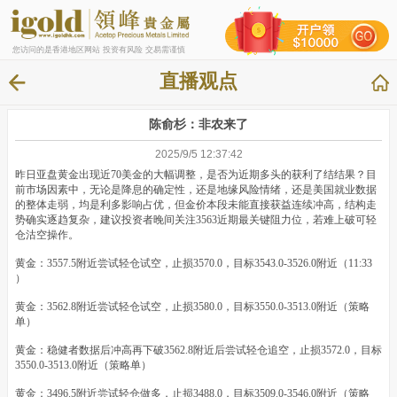
您访问的是香港地区网站 投资有风险 交易需谨慎
直播观点
陈俞杉：非农来了
2025/9/5 12:37:42
昨日亚盘黄金出现近70美金的大幅调整，是否为近期多头的获利了结结果？目
前市场因素中，无论是降息的确定性，还是地缘风险情绪，还是美国就业数据
的整体走弱，均是利多影响占优，但金价本段未能直接获益连续冲高，结构走
势确实逐趋复杂，建议投资者晚间关注3563近期最关键阻力位，若难上破可轻
仓沽空操作。
黄金：3557.5附近尝试轻仓试空，止损3570.0，目标3543.0-3526.0附近（11:33
）
黄金：3562.8附近尝试轻仓试空，止损3580.0，目标3550.0-3513.0附近（策略
单）
黄金：稳健者数据后冲高再下破3562.8附近后尝试轻仓追空，止损3572.0，目标
3550.0-3513.0附近（策略单）
黄金：3496.5附近尝试轻仓做多，止损3488.0，目标3509.0-3546.0附近（策略