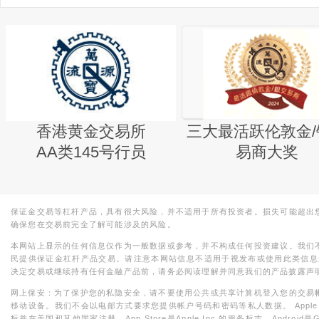
香港黄金交易所
三大最活跃伦敦金/
AA类145号行员
易商大奖
保证金交易等杠杆产品，具有很大风险，并不适用于所有投资者。损失可能超出
确保您在交易前完全了解可能涉及的风险。
本网站上显示的任何信息仅作为一般数据或参考，并不构成任何投资建议。我们
民提供保证金杠杆产品交易。请注意本网站信息不适用于视发布或使用此类信息
决定交易或继续持有任何金融产品前，请务必阅读理解并同意我们的产品披露声
网上保安：为了保护您的私隐安全，请不要使用公共或共享计算机登入您的交易
移动设备。我们不会以电邮方式要求您提供帐户号码和密码等私人数据。 Apple，iPad，i
标并在美国和其他国家注册。App Store是Apple Inc.的服务标志，Android是Goo