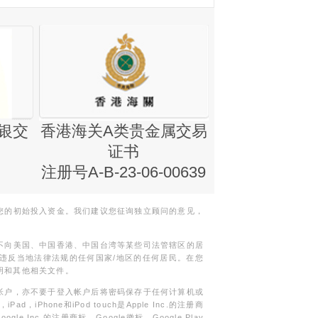
银交
香港海关A类贵金属交易
金银业贸易
证书
集团证书(铸
注册号A-B-23-06-00639
您的初始投入资金。我们建议您征询独立顾问的意见，
不向美国、中国香港、中国台湾等某些司法管辖区的居
违反当地法律法规的任何国家/地区的任何居民。在您
明和其他相关文件。
帐户，亦不要于登入帐户后将密码保存于任何计算机或
Phone和iPod touch是Apple Inc.的注册商
gle Inc.的注册商标。Google徽标，Google Play