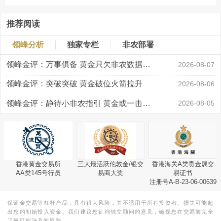
推荐阅读
领峰分析
独家专栏
非农部署
领峰金评：万事俱备 黄金只欠非农数据“东风”
2026-08-07
领峰金评：突破突破 黄金破位火箭拉升
2026-08-06
领峰金评：静待小非农指引 黄金或一击破局
2026-08-05
香港黄金交易所
三大最活跃伦敦金/银交
香港海关A类贵金属交
AA类145号行员
易商大奖
易证书
注册号A-B-23-06-00639
保证金交易等杠杆产品，具有很大风险，并不适用于所有投资者。损失可能超
出您的初始投入资金。我们建议您征询独立顾问的意见，确保您在交易前完全
了解可能涉及的风险。