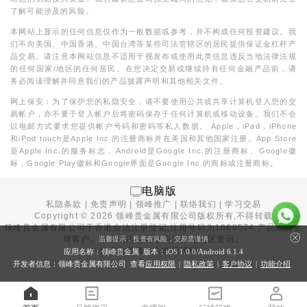
了解可能涉及的风险。
本网站上显示的任何信息仅作为一般数据或参考，并不构成任何投资建议。我
们不向美国、中国香港、中国台湾等某些司法管辖区的居民提供保证金杠杆产
品交易。请注意本网站信息不适用于视发布或使用此类信息违反当地法律法规
的任何国家/地区的任何居民。在您决定交易或继续持有任何金融产品前，请
务必阅读理解并同意我们的产品披露声明和其他相关文件。
网上保安：为了保护您的私隐安全，请不要使用公共或共享计算机登入您的交
易帐户，亦不要于登入帐户后将密码保存于任何计算机或移动设备。我们不会
以电邮方式要求您提供帐户号码和密码等私人数据。 Apple，iPad，iPhone
和iPod touch是Apple Inc.的注册商标并在美国和其他国家注册。App Store
是Apple Inc.的服务标志，Android是Google Inc.的注册商标。Google徽
标，Google Play徽标和Google界面是Google Inc.的商标或注册商标。
电脑版
私隐条款
|
免责声明
|
领峰推广
|
联络我们
|
学习交易
Copyright ©
2026
领峰贵金属有限公司版权所有,不得转载
领峰贵金属有限公司于
香港合法注册登记
,注册号码为1660574,产品面向全
球客户。本站内所有内容均为香港地区资讯。
温馨提示：投资有风险，交易需谨慎
投资有风险，入市需谨慎。
应用名称：领峰贵金属 版本：iOS
1.0.0
/Android
6.1.4
开发者信息：领峰贵金属有限公司 查看
应用权限
|
隐私政策
|
客户协议
|
功能介绍