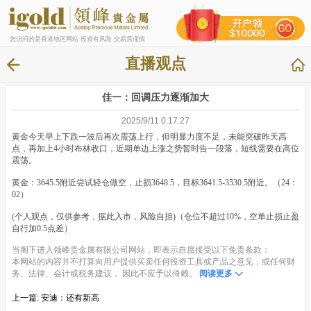
您访问的是香港地区网站 投资有风险 交易需谨慎
直播观点
佳一：回调压力逐渐加大
2025/9/11 0:17:27
黄金今天早上下跌一波后再次震荡上行，但明显力度不足，未能突破昨天高
点，再加上4小时布林收口，近期单边上涨之势暂时告一段落，短线需要在高位
震荡。
黄金：3645.5附近尝试轻仓做空，止损3648.5，目标3641.5-3530.5附近。（24：
02）
(个人观点，仅供参考，据此入市，风险自担)（仓位不超过10%，空单止损止盈
自行加0.5点差）
当阁下进入领峰贵金属有限公司网站，即表示自愿接受以下免责条款：
本网站的内容并不打算向用户提供买卖任何投资工具或产品之意见，或任何财
务、法律、会计或税务建议， 因此不应予以倚赖。
阅读更多
上一篇:
安迪：还有新高