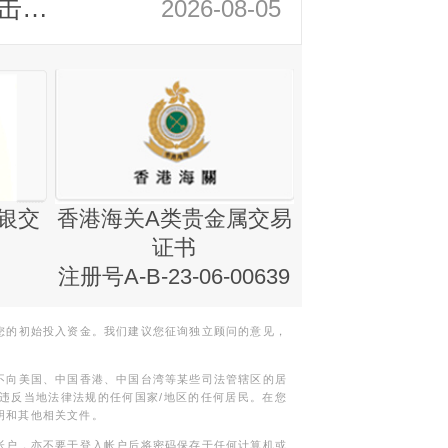
领峰金评：静待小非农指引 黄金或一击破局
2026-08-05
银交
香港海关A类贵金属交易
金银业贸易
证书
集团证书(铸
注册号A-B-23-06-00639
您的初始投入资金。我们建议您征询独立顾问的意见，
不向美国、中国香港、中国台湾等某些司法管辖区的居
违反当地法律法规的任何国家/地区的任何居民。在您
明和其他相关文件。
帐户，亦不要于登入帐户后将密码保存于任何计算机或