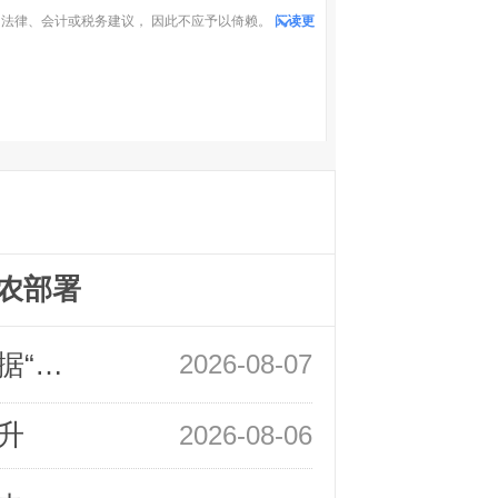
法律、会计或税务建议， 因此不应予以倚赖。
阅读更
农部署
领峰金评：万事俱备 黄金只欠非农数据“东风”
2026-08-07
升
2026-08-06