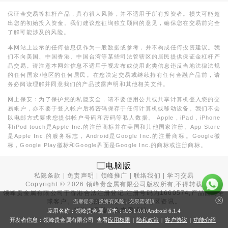
保证金交易等杠杆产品，具有很大风险，并不适用于所有投资者。损失可能超
出您的初始投入资金。我们建议您征询独立顾问的意见，确保您在交易前完全
了解可能涉及的风险。
本网站上显示的任何信息仅作为一般数据或参考，并不构成任何投资建议。我
们不向美国、中国香港、中国台湾等某些司法管辖区的居民提供保证金杠杆产
品交易。请注意本网站信息不适用于视发布或使用此类信息违反当地法律法规
的任何国家/地区的任何居民。在您决定交易或继续持有任何金融产品前，请
务必阅读理解并同意我们的产品披露声明和其他相关文件。
网上保安：为了保护您的私隐安全，请不要使用公共或共享计算机登入您的交
易帐户，亦不要于登入帐户后将密码保存于任何计算机或移动设备。我们不会
以电邮方式要求您提供帐户号码和密码等私人数据。 Apple，iPad，iPhone
和iPod touch是Apple Inc.的注册商标并在美国和其他国家注册。App Store
是Apple Inc.的服务标志，Android是Google Inc.的注册商标。Google徽
标，Google Play徽标和Google界面是Google Inc.的商标或注册商标。
电脑版
私隐条款
|
免责声明
|
领峰推广
|
联络我们
|
学习交易
Copyright ©
2026
领峰贵金属有限公司版权所有,不得转载
领峰贵金属有限公司于
香港合法注册登记
,注册号码为1660574,产品面向全
球客户。本站内所有内容均为香港地区资讯。
温馨提示：投资有风险，交易需谨慎
投资有风险，入市需谨慎。
应用名称：领峰贵金属 版本：iOS
1.0.0
/Android
6.1.4
开发者信息：领峰贵金属有限公司 查看
应用权限
|
隐私政策
|
客户协议
|
功能介绍