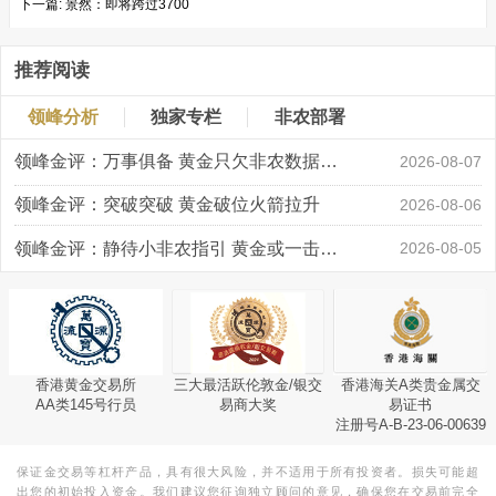
下一篇:
景然：即将跨过3700
推荐阅读
领峰分析
独家专栏
非农部署
领峰金评：万事俱备 黄金只欠非农数据“东风”
2026-08-07
领峰金评：突破突破 黄金破位火箭拉升
2026-08-06
领峰金评：静待小非农指引 黄金或一击破局
2026-08-05
香港黄金交易所
三大最活跃伦敦金/银交
香港海关A类贵金属交
AA类145号行员
易商大奖
易证书
注册号A-B-23-06-00639
保证金交易等杠杆产品，具有很大风险，并不适用于所有投资者。损失可能超
出您的初始投入资金。我们建议您征询独立顾问的意见，确保您在交易前完全