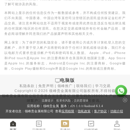
了解可能涉及的风险。
本网站上显示的任何信息仅作为一般数据或参考，并不构成任何投资建议。我
们不向美国、中国香港、中国台湾等某些司法管辖区的居民提供保证金杠杆产
品交易。请注意本网站信息不适用于视发布或使用此类信息违反当地法律法规
的任何国家/地区的任何居民。在您决定交易或继续持有任何金融产品前，请
务必阅读理解并同意我们的产品披露声明和其他相关文件。
网上保安：为了保护您的私隐安全，请不要使用公共或共享计算机登入您的交
易帐户，亦不要于登入帐户后将密码保存于任何计算机或移动设备。我们不会
以电邮方式要求您提供帐户号码和密码等私人数据。 Apple，iPad，iPhone
和iPod touch是Apple Inc.的注册商标并在美国和其他国家注册。App Store
是Apple Inc.的服务标志，Android是Google Inc.的注册商标。Google徽
标，Google Play徽标和Google界面是Google Inc.的商标或注册商标。
电脑版
私隐条款
|
免责声明
|
领峰推广
|
联络我们
|
学习交易
Copyright ©
2026
领峰贵金属有限公司版权所有,不得转载
领峰贵金属有限公司于
香港合法注册登记
,注册号码为1660574,产品面向全
球客户。本站内所有内容均为香港地区资讯。
温馨提示：投资有风险，交易需谨慎
投资有风险，入市需谨慎。
应用名称：领峰贵金属 版本：iOS
1.0.0
/Android
6.1.4
开发者信息：领峰贵金属有限公司 查看
应用权限
|
隐私政策
|
客户协议
|
功能介绍
首页
品牌资讯
直播间
行情策略
我的