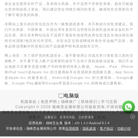
保证金交易等杠杆产品，具有很大风险，并不适用于所有投资者。损失可能超
出您的初始投入资金。我们建议您征询独立顾问的意见，确保您在交易前完全
了解可能涉及的风险。
本网站上显示的任何信息仅作为一般数据或参考，并不构成任何投资建议。我
们不向美国、中国香港、中国台湾等某些司法管辖区的居民提供保证金杠杆产
品交易。请注意本网站信息不适用于视发布或使用此类信息违反当地法律法规
的任何国家/地区的任何居民。在您决定交易或继续持有任何金融产品前，请
务必阅读理解并同意我们的产品披露声明和其他相关文件。
网上保安：为了保护您的私隐安全，请不要使用公共或共享计算机登入您的交
易帐户，亦不要于登入帐户后将密码保存于任何计算机或移动设备。我们不会
以电邮方式要求您提供帐户号码和密码等私人数据。 Apple，iPad，iPhone
和iPod touch是Apple Inc.的注册商标并在美国和其他国家注册。App Store
是Apple Inc.的服务标志，Android是Google Inc.的注册商标。Google徽
标，Google Play徽标和Google界面是Google Inc.的商标或注册商标。
电脑版
私隐条款
|
免责声明
|
领峰推广
|
联络我们
|
学习交易
Copyright ©
2026
领峰贵金属有限公司版权所有,不得转载
领峰贵金属有限公司于
香港合法注册登记
,注册号码为1660574,产品面向全
球客户。本站内所有内容均为香港地区资讯。
温馨提示：投资有风险，交易需谨慎
投资有风险，入市需谨慎。
应用名称：领峰贵金属 版本：iOS
1.0.0
/Android
6.1.4
开发者信息：领峰贵金属有限公司 查看
应用权限
|
隐私政策
|
客户协议
|
功能介绍