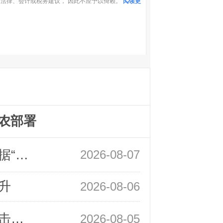
法律、会计或税务建议， 因此不应予以倚赖。
阅读更
农部署
领峰金评：万事俱备 黄金只欠非农数据“东风”
2026-08-07
升
2026-08-06
领峰金评：静待小非农指引 黄金或一击破局
2026-08-05