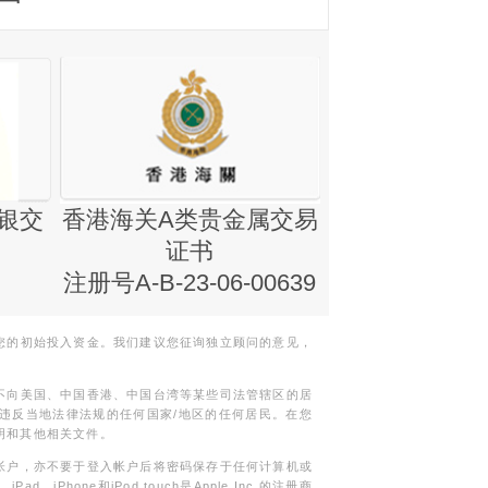
银交
香港海关A类贵金属交易
金银业贸易
证书
集团证书(铸
注册号A-B-23-06-00639
您的初始投入资金。我们建议您征询独立顾问的意见，
不向美国、中国香港、中国台湾等某些司法管辖区的居
违反当地法律法规的任何国家/地区的任何居民。在您
明和其他相关文件。
帐户，亦不要于登入帐户后将密码保存于任何计算机或
Phone和iPod touch是Apple Inc.的注册商