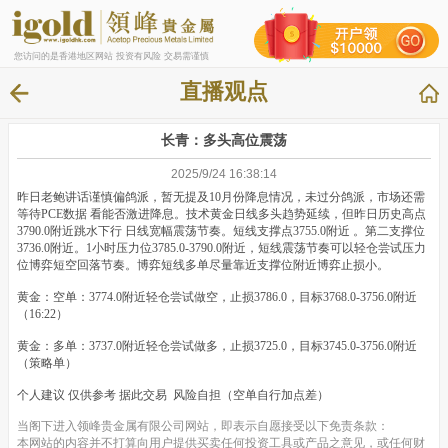
您访问的是香港地区网站 投资有风险 交易需谨慎
直播观点
长青：多头高位震荡
2025/9/24 16:38:14
昨日老鲍讲话谨慎偏鸽派，暂无提及10月份降息情况，未过分鸽派，市场还需
等待PCE数据 看能否激进降息。技术黄金日线多头趋势延续，但昨日历史高点
3790.0附近跳水下行 日线宽幅震荡节奏。短线支撑点3755.0附近 。第二支撑位
3736.0附近。1小时压力位3785.0-3790.0附近，短线震荡节奏可以轻仓尝试压力
位博弈短空回落节奏。博弈短线多单尽量靠近支撑位附近博弈止损小。
黄金：空单：3774.0附近轻仓尝试做空，止损3786.0，目标3768.0-3756.0附近
（16:22）
黄金：多单：3737.0附近轻仓尝试做多，止损3725.0，目标3745.0-3756.0附近
（策略单）
个人建议 仅供参考 据此交易 风险自担（空单自行加点差）
当阁下进入领峰贵金属有限公司网站，即表示自愿接受以下免责条款：
本网站的内容并不打算向用户提供买卖任何投资工具或产品之意见，或任何财