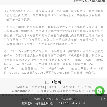
注册号A-B-23-06-00639
保证金交易等杠杆产品，具有很大风险，并不适用于所有投资者。损失可能超
出您的初始投入资金。我们建议您征询独立顾问的意见，确保您在交易前完全
了解可能涉及的风险。
本网站上显示的任何信息仅作为一般数据或参考，并不构成任何投资建议。我
们不向美国、中国香港、中国台湾等某些司法管辖区的居民提供保证金杠杆产
品交易。请注意本网站信息不适用于视发布或使用此类信息违反当地法律法规
的任何国家/地区的任何居民。在您决定交易或继续持有任何金融产品前，请
务必阅读理解并同意我们的产品披露声明和其他相关文件。
网上保安：为了保护您的私隐安全，请不要使用公共或共享计算机登入您的交
易帐户，亦不要于登入帐户后将密码保存于任何计算机或移动设备。我们不会
以电邮方式要求您提供帐户号码和密码等私人数据。 Apple，iPad，iPhone
和iPod touch是Apple Inc.的注册商标并在美国和其他国家注册。App Store
是Apple Inc.的服务标志，Android是Google Inc.的注册商标。Google徽
标，Google Play徽标和Google界面是Google Inc.的商标或注册商标。
电脑版
私隐条款
|
免责声明
|
领峰推广
|
联络我们
|
学习交易
Copyright ©
2026
领峰贵金属有限公司版权所有,不得转载
领峰贵金属有限公司于
香港合法注册登记
,注册号码为1660574,产品面向全
球客户。本站内所有内容均为香港地区资讯。
温馨提示：投资有风险，交易需谨慎
投资有风险，入市需谨慎。
应用名称：领峰贵金属 版本：iOS
1.0.0
/Android
6.1.4