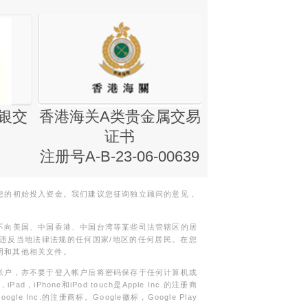
银交
香港海关A类贵金属交易
金银业贸易
证书
集团证书(铸
注册号A-B-23-06-00639
您的初始投入资金。我们建议您征询独立顾问的意见，
不向美国、中国香港、中国台湾等某些司法管辖区的居
违反当地法律法规的任何国家/地区的任何居民。在您
明和其他相关文件。
帐户，亦不要于登入帐户后将密码保存于任何计算机或
Phone和iPod touch是Apple Inc.的注册商
gle Inc.的注册商标。Google徽标，Google Play