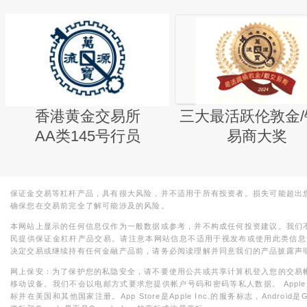
香港黄金交易所
三大最活跃伦敦金/
AA类145号行员
易商大奖
保证金交易等杠杆产品，具有很大风险，并不适用于所有投资者。损失可能超出
确保您在交易前完全了解可能涉及的风险。
本网站上显示的任何信息仅作为一般数据或参考，并不构成任何投资建议。我们
民提供保证金杠杆产品交易。请注意本网站信息不适用于视发布或使用此类信息
决定交易或继续持有任何金融产品前，请务必阅读理解并同意我们的产品披露声
网上保安：为了保护您的私隐安全，请不要使用公共或共享计算机登入您的交易
移动设备。我们不会以电邮方式要求您提供帐户号码和密码等私人数据。 Apple，iPad，i
标并在美国和其他国家注册。App Store是Apple Inc.的服务标志，Android是Goo