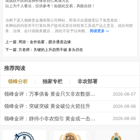
现该跌不跌则需择价保全自己离场为宜
以上为个人看法，仅供参考！如据此交易，风险自担！
当阁下进入领峰贵金属有限公司网站，即表示自愿接受以下免责条款：
本网站的内容并不打算向用户提供买卖任何投资工具或产品之意见，或任何财
务、法律、会计或税务建议， 因此不应予以倚赖。
阅读更多
上一篇:
周游：金价临窗，踱步通道边缘
下一篇:
方老师：关键的上升趋势不破 多头仍在
推荐阅读
领峰分析
独家专栏
非农部署
领峰金评：万事俱备 黄金只欠非农数据“东风”
2026-08-07
领峰金评：突破突破 黄金破位火箭拉升
2026-08-06
领峰金评：静待小非农指引 黄金或一击破局
2026-08-05