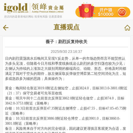
您访问的是香港地区网站 投资有风险 交易需谨慎
直播观点
薇子：剧烈反复待收关
2025/9/30 23:16:37
日内剧烈震荡跳水后晚间又呈现V反走势，从单一的市场趋势而言不能贸然认
为多头见顶，但随着今日月线和季度线换线这么剧烈的多空扫荡也较为少见；
左侧认为持续的上涨加之大级别周期的极端高位、动能、形态、价格及时间都
满足了我对于空头的期待，故左侧采取反弹做空博弈第二轮空间消化为主，短
多或急跌多为辅的思路；具体操作为；
黄金：晚间轻仓靠近3819.0附近左侧短空，止损3824.0，目标3813.0-3801.0附近
（21：37）保守交易者可先等至收线
黄金：明天午间十二点前首次反弹至3862.0附近轻仓做空，止损3874.0，目标
3842.0-3753.0附近（策略单）
白银：10.3日前首次反弹至47.35附近左侧博空，止损47.55，目标47.05-45.75附
近（策略单）
黄金：10.3日前首次反弹至3886.0附近轻仓博空，止损3901.0，目标3860.0-
3801.0附近（策略单）
备注：风险将来自于对方向的完全错误，因此建议更谨慎且客观更为合适，发