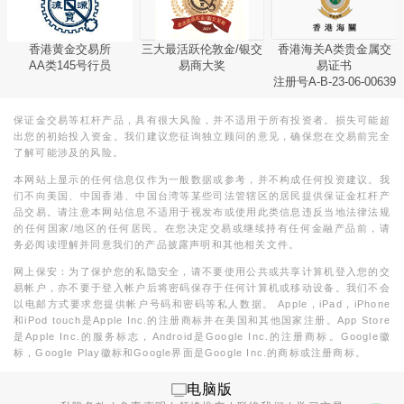
香港黄金交易所
三大最活跃伦敦金/银交
香港海关A类贵金属交
AA类145号行员
易商大奖
易证书
注册号A-B-23-06-00639
保证金交易等杠杆产品，具有很大风险，并不适用于所有投资者。损失可能超
出您的初始投入资金。我们建议您征询独立顾问的意见，确保您在交易前完全
了解可能涉及的风险。
本网站上显示的任何信息仅作为一般数据或参考，并不构成任何投资建议。我
们不向美国、中国香港、中国台湾等某些司法管辖区的居民提供保证金杠杆产
品交易。请注意本网站信息不适用于视发布或使用此类信息违反当地法律法规
的任何国家/地区的任何居民。在您决定交易或继续持有任何金融产品前，请
务必阅读理解并同意我们的产品披露声明和其他相关文件。
网上保安：为了保护您的私隐安全，请不要使用公共或共享计算机登入您的交
易帐户，亦不要于登入帐户后将密码保存于任何计算机或移动设备。我们不会
以电邮方式要求您提供帐户号码和密码等私人数据。 Apple，iPad，iPhone
和iPod touch是Apple Inc.的注册商标并在美国和其他国家注册。App Store
是Apple Inc.的服务标志，Android是Google Inc.的注册商标。Google徽
标，Google Play徽标和Google界面是Google Inc.的商标或注册商标。
电脑版