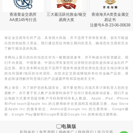
香港黄金交易所
三大最活跃伦敦金/银交
香港海关A类贵金属交
AA类145号行员
易商大奖
易证书
注册号A-B-23-06-00639
保证金交易等杠杆产品，具有很大风险，并不适用于所有投资者。损失可能超
出您的初始投入资金。我们建议您征询独立顾问的意见，确保您在交易前完全
了解可能涉及的风险。
本网站上显示的任何信息仅作为一般数据或参考，并不构成任何投资建议。我
们不向美国、中国香港、中国台湾等某些司法管辖区的居民提供保证金杠杆产
品交易。请注意本网站信息不适用于视发布或使用此类信息违反当地法律法规
的任何国家/地区的任何居民。在您决定交易或继续持有任何金融产品前，请
务必阅读理解并同意我们的产品披露声明和其他相关文件。
网上保安：为了保护您的私隐安全，请不要使用公共或共享计算机登入您的交
易帐户，亦不要于登入帐户后将密码保存于任何计算机或移动设备。我们不会
以电邮方式要求您提供帐户号码和密码等私人数据。 Apple，iPad，iPhone
和iPod touch是Apple Inc.的注册商标并在美国和其他国家注册。App Store
是Apple Inc.的服务标志，Android是Google Inc.的注册商标。Google徽
标，Google Play徽标和Google界面是Google Inc.的商标或注册商标。
电脑版
私隐条款
|
免责声明
|
领峰推广
|
联络我们
|
学习交易