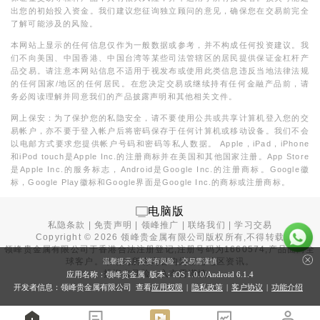
出您的初始投入资金。我们建议您征询独立顾问的意见，确保您在交易前完全
了解可能涉及的风险。
本网站上显示的任何信息仅作为一般数据或参考，并不构成任何投资建议。我
们不向美国、中国香港、中国台湾等某些司法管辖区的居民提供保证金杠杆产
品交易。请注意本网站信息不适用于视发布或使用此类信息违反当地法律法规
的任何国家/地区的任何居民。在您决定交易或继续持有任何金融产品前，请
务必阅读理解并同意我们的产品披露声明和其他相关文件。
网上保安：为了保护您的私隐安全，请不要使用公共或共享计算机登入您的交
易帐户，亦不要于登入帐户后将密码保存于任何计算机或移动设备。我们不会
以电邮方式要求您提供帐户号码和密码等私人数据。 Apple，iPad，iPhone
和iPod touch是Apple Inc.的注册商标并在美国和其他国家注册。App Store
是Apple Inc.的服务标志，Android是Google Inc.的注册商标。Google徽
标，Google Play徽标和Google界面是Google Inc.的商标或注册商标。
电脑版
私隐条款
|
免责声明
|
领峰推广
|
联络我们
|
学习交易
Copyright ©
2026
领峰贵金属有限公司版权所有,不得转载
领峰贵金属有限公司于
香港合法注册登记
,注册号码为1660574,产品面向全
球客户。本站内所有内容均为香港地区资讯。
温馨提示：投资有风险，交易需谨慎
投资有风险，入市需谨慎。
应用名称：领峰贵金属 版本：iOS
1.0.0
/Android
6.1.4
开发者信息：领峰贵金属有限公司 查看
应用权限
|
隐私政策
|
客户协议
|
功能介绍