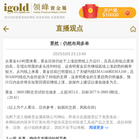
您访问的是香港地区网站 投资有风险 交易需谨慎
直播观点
景然：仍然布局多单
2025/10/3 23:13:40
从黄金4小时图来看，黄金目前仍处于上涨趋势线上方运行，且高点和低点逐渐
抬高，呈现出明显的多头排列特征，这表明黄金后市继续延续上涨趋势的概率
较大。从均线上来看，黄金目前已明显站上了关键均线EMA144和EMA169，且
MA60均线也为金价提供了持续的支撑，这表明黄金的主要趋势仍然偏多。预
计日内金价将在短暂回调后继续上涨，故操作上建议以逢低做多为主。
黄金：3869.0附近尝试轻仓做多，止损3853.0，目标3877.0-3889.0附近。
（20:42）
（以上为个人看法，仅供参考，如据此交易，风险自担)
当阁下进入领峰贵金属有限公司网站，即表示自愿接受以下免责条款：
本网站的内容并不打算向用户提供买卖任何投资工具或产品之意见，或任何财
务、法律、会计或税务建议， 因此不应予以倚赖。
阅读更多
上一篇:
长青：静待非农驱动短线节奏