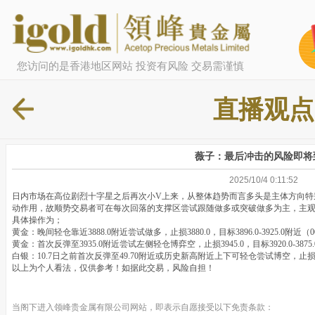
您访问的是香港地区网站 投资有风险 交易需谨慎
直播观点
薇子：最后冲击的风险即将
2025/10/4 0:11:52
日内市场在高位剧烈十字星之后再次小V上来，从整体趋势而言多头是主体方向特
动作用，故顺势交易者可在每次回落的支撑区尝试跟随做多或突破做多为主，主观交
具体操作为；
黄金：晚间轻仓靠近3888.0附近尝试做多，止损3880.0，目标3896.0-3925.0附近（0
黄金：首次反弹至3935.0附近尝试左侧轻仓博弈空，止损3945.0，目标3920.0-3
白银：10.7日之前首次反弹至49.70附近或历史新高附近上下可轻仓尝试博空，止损50.0
以上为个人看法，仅供参考！如据此交易，风险自担！
当阁下进入领峰贵金属有限公司网站，即表示自愿接受以下免责条款：