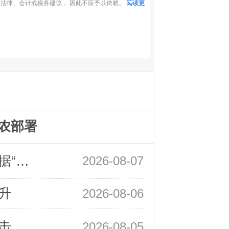
法律、会计或税务建议， 因此不应予以倚赖。
阅读更
农部署
领峰金评：万事俱备 黄金只欠非农数据“东风”
2026-08-07
升
2026-08-06
领峰金评：静待小非农指引 黄金或一击破局
2026-08-05