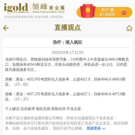
您访问的是香港地区网站 投资有风险 交易需谨慎
直播观点
浩柠：渐入疯狂
2025/10/8 17:11:01
当前行情在日、周线级别保持强势节奏，1小时图中上午亚盘破位4000.0整数关
口，短期虽有4034.0附近压力，但多头动能仍存，有机会进一步上行。日内思
路为逢低做多为主。
策略：黄金：4032.8可考虑轻仓入场多单，止损4021.0，目标4046.0-4060.0附
近。（15：02）
策略：黄金：4037.2可考虑轻仓入场多单，止损4027.2，目标4046.0-4075.0附
近。（15：27）
个人建议 仅供参考 据此交易 风险自担 不含点差
当阁下进入领峰贵金属有限公司网站，即表示自愿接受以下免责条款：
本网站的内容并不打算向用户提供买卖任何投资工具或产品之意见，或任何财
务、法律、会计或税务建议， 因此不应予以倚赖。
阅读更多