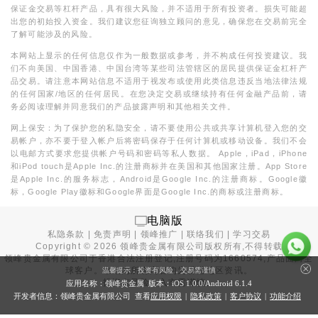
保证金交易等杠杆产品，具有很大风险，并不适用于所有投资者。损失可能超
出您的初始投入资金。我们建议您征询独立顾问的意见，确保您在交易前完全
了解可能涉及的风险。
本网站上显示的任何信息仅作为一般数据或参考，并不构成任何投资建议。我
们不向美国、中国香港、中国台湾等某些司法管辖区的居民提供保证金杠杆产
品交易。请注意本网站信息不适用于视发布或使用此类信息违反当地法律法规
的任何国家/地区的任何居民。在您决定交易或继续持有任何金融产品前，请
务必阅读理解并同意我们的产品披露声明和其他相关文件。
网上保安：为了保护您的私隐安全，请不要使用公共或共享计算机登入您的交
易帐户，亦不要于登入帐户后将密码保存于任何计算机或移动设备。我们不会
以电邮方式要求您提供帐户号码和密码等私人数据。 Apple，iPad，iPhone
和iPod touch是Apple Inc.的注册商标并在美国和其他国家注册。App Store
是Apple Inc.的服务标志，Android是Google Inc.的注册商标。Google徽
标，Google Play徽标和Google界面是Google Inc.的商标或注册商标。
电脑版
私隐条款
|
免责声明
|
领峰推广
|
联络我们
|
学习交易
Copyright ©
2026
领峰贵金属有限公司版权所有,不得转载
领峰贵金属有限公司于
香港合法注册登记
,注册号码为1660574,产品面向全
球客户。本站内所有内容均为香港地区资讯。
温馨提示：投资有风险，交易需谨慎
投资有风险，入市需谨慎。
应用名称：领峰贵金属 版本：iOS
1.0.0
/Android
6.1.4
开发者信息：领峰贵金属有限公司 查看
应用权限
|
隐私政策
|
客户协议
|
功能介绍