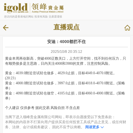
您访问的是香港地区网站 投资有风险 交易需谨慎
直播观点
安迪：4000都拦不住
2025/10/8 20:35:12
黄金本周再创新高，突破4000正数关口，上方打开空间，找不到任何压力，只
有顺势接多是主思路，日内关注4008和3980的支撑，注意控制风险。
黄金：4039.0附近尝试轻仓做多，4029.0止损，目标4049.0-4070.0附近。
(20:23）
黄金：4008.0附近尝试轻仓做多，3997.0止损，目标4018.0-4070.0附近。(策略
单）
黄金：4090.0附近尝试轻仓做空，4105.0止损，目标4060.0-4000.0附近。(策略
单）
个人建议 仅供参考 据此交易 风险自担 不含点差
当阁下进入领峰贵金属有限公司网站，即表示自愿接受以下免责条款：
本网站的内容并不打算向用户提供买卖任何投资工具或产品之意见，或任何财
务、法律、会计或税务建议， 因此不应予以倚赖。
阅读更多