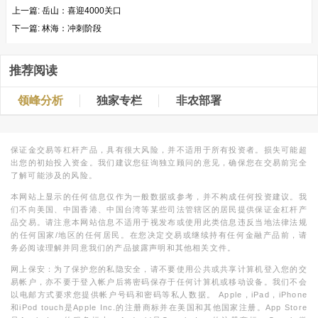
上一篇:
岳山：喜迎4000关口
下一篇:
林海：冲刺阶段
推荐阅读
领峰分析
独家专栏
非农部署
保证金交易等杠杆产品，具有很大风险，并不适用于所有投资者。损失可能超
出您的初始投入资金。我们建议您征询独立顾问的意见，确保您在交易前完全
了解可能涉及的风险。
本网站上显示的任何信息仅作为一般数据或参考，并不构成任何投资建议。我
们不向美国、中国香港、中国台湾等某些司法管辖区的居民提供保证金杠杆产
品交易。请注意本网站信息不适用于视发布或使用此类信息违反当地法律法规
的任何国家/地区的任何居民。在您决定交易或继续持有任何金融产品前，请
务必阅读理解并同意我们的产品披露声明和其他相关文件。
网上保安：为了保护您的私隐安全，请不要使用公共或共享计算机登入您的交
易帐户，亦不要于登入帐户后将密码保存于任何计算机或移动设备。我们不会
以电邮方式要求您提供帐户号码和密码等私人数据。 Apple，iPad，iPhone
和iPod touch是Apple Inc.的注册商标并在美国和其他国家注册。App Store