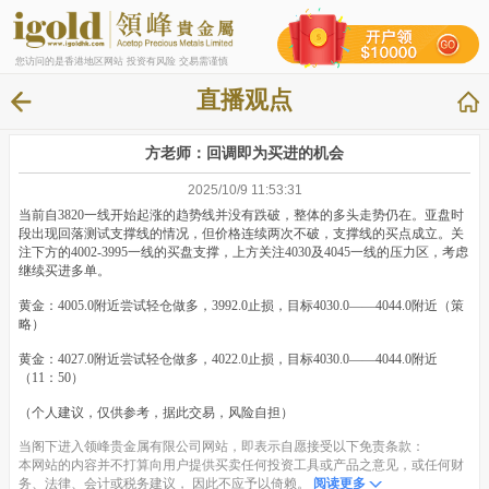
您访问的是香港地区网站 投资有风险 交易需谨慎
直播观点
方老师：回调即为买进的机会
2025/10/9 11:53:31
当前自3820一线开始起涨的趋势线并没有跌破，整体的多头走势仍在。亚盘时
段出现回落测试支撑线的情况，但价格连续两次不破，支撑线的买点成立。关
注下方的4002-3995一线的买盘支撑，上方关注4030及4045一线的压力区，考虑
继续买进多单。
黄金：4005.0附近尝试轻仓做多，3992.0止损，目标4030.0——4044.0附近（策
略）
黄金：4027.0附近尝试轻仓做多，4022.0止损，目标4030.0——4044.0附近
（11：50）
（个人建议，仅供参考，据此交易，风险自担）
当阁下进入领峰贵金属有限公司网站，即表示自愿接受以下免责条款：
本网站的内容并不打算向用户提供买卖任何投资工具或产品之意见，或任何财
务、法律、会计或税务建议， 因此不应予以倚赖。
阅读更多