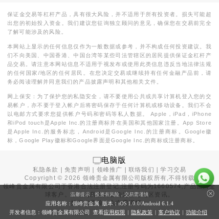
保证金交易等杠杆产品，具有很大风险，并不适用于所有投资者。损失可能超
出您的初始投入资金。我们建议您征询独立顾问的意见，确保您在交易前完全
了解可能涉及的风险。
本网站上显示的任何信息仅作为一般数据或参考，并不构成任何投资建议。我
们不向美国、中国香港、中国台湾等某些司法管辖区的居民提供保证金杠杆产
品交易。请注意本网站信息不适用于视发布或使用此类信息违反当地法律法规
的任何国家/地区的任何居民。在您决定交易或继续持有任何金融产品前，请
务必阅读理解并同意我们的产品披露声明和其他相关文件。
网上保安：为了保护您的私隐安全，请不要使用公共或共享计算机登入您的交
易帐户，亦不要于登入帐户后将密码保存于任何计算机或移动设备。我们不会
以电邮方式要求您提供帐户号码和密码等私人数据。 Apple，iPad，iPhone
和iPod touch是Apple Inc.的注册商标并在美国和其他国家注册。App Store
是Apple Inc.的服务标志，Android是Google Inc.的注册商标。Google徽
标，Google Play徽标和Google界面是Google Inc.的商标或注册商标。
电脑版
私隐条款
|
免责声明
|
领峰推广
|
联络我们
|
学习交易
Copyright ©
2026
领峰贵金属有限公司版权所有,不得转载
领峰贵金属有限公司于
香港合法注册登记
,注册号码为1660574,产品面向全
球客户。本站内所有内容均为香港地区资讯。
温馨提示：投资有风险，交易需谨慎
投资有风险，入市需谨慎。
应用名称：领峰贵金属 版本：iOS
1.0.0
/Android
6.1.4
开发者信息：领峰贵金属有限公司 查看
应用权限
|
隐私政策
|
客户协议
|
功能介绍