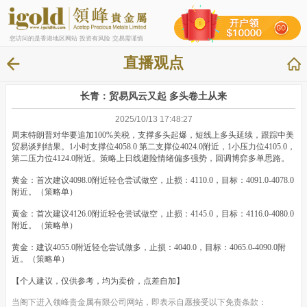
您访问的是香港地区网站 投资有风险 交易需谨慎
直播观点
长青：贸易风云又起 多头卷土从来
2025/10/13 17:48:27
周末特朗普对华要追加100%关税，支撑多头起爆，短线上多头延续，跟踪中美
贸易谈判结果。1小时支撑位4058.0 第二支撑位4024.0附近，1小压力位4105.0，
第二压力位4124.0附近。策略上日线避险情绪偏多强势，回调博弈多单思路。
黄金：首次建议4098.0附近轻仓尝试做空，止损：4110.0，目标：4091.0-4078.0
附近。（策略单）
黄金：首次建议4126.0附近轻仓尝试做空，止损：4145.0，目标：4116.0-4080.0
附近。（策略单）
黄金：建议4055.0附近轻仓尝试做多，止损：4040.0，目标：4065.0-4090.0附
近。（策略单）
【个人建议，仅供参考，均为卖价，点差自加】
当阁下进入领峰贵金属有限公司网站，即表示自愿接受以下免责条款：