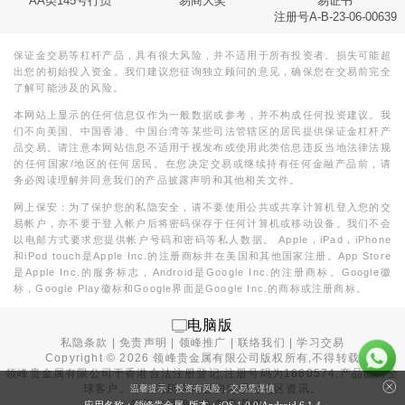
AA类145号行员
易商大奖
易证书
注册号A-B-23-06-00639
保证金交易等杠杆产品，具有很大风险，并不适用于所有投资者。损失可能超
出您的初始投入资金。我们建议您征询独立顾问的意见，确保您在交易前完全
了解可能涉及的风险。
本网站上显示的任何信息仅作为一般数据或参考，并不构成任何投资建议。我
们不向美国、中国香港、中国台湾等某些司法管辖区的居民提供保证金杠杆产
品交易。请注意本网站信息不适用于视发布或使用此类信息违反当地法律法规
的任何国家/地区的任何居民。在您决定交易或继续持有任何金融产品前，请
务必阅读理解并同意我们的产品披露声明和其他相关文件。
网上保安：为了保护您的私隐安全，请不要使用公共或共享计算机登入您的交
易帐户，亦不要于登入帐户后将密码保存于任何计算机或移动设备。我们不会
以电邮方式要求您提供帐户号码和密码等私人数据。 Apple，iPad，iPhone
和iPod touch是Apple Inc.的注册商标并在美国和其他国家注册。App Store
是Apple Inc.的服务标志，Android是Google Inc.的注册商标。Google徽
标，Google Play徽标和Google界面是Google Inc.的商标或注册商标。
电脑版
私隐条款
|
免责声明
|
领峰推广
|
联络我们
|
学习交易
Copyright ©
2026
领峰贵金属有限公司版权所有,不得转载
领峰贵金属有限公司于
香港合法注册登记
,注册号码为1660574,产品面向全
球客户。本站内所有内容均为香港地区资讯。
温馨提示：投资有风险，交易需谨慎
投资有风险，入市需谨慎。