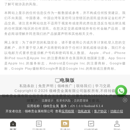
了解可能涉及的风险。
本网站上显示的任何信息仅作为一般数据或参考，并不构成任何投资建议。我
们不向美国、中国香港、中国台湾等某些司法管辖区的居民提供保证金杠杆产
品交易。请注意本网站信息不适用于视发布或使用此类信息违反当地法律法规
的任何国家/地区的任何居民。在您决定交易或继续持有任何金融产品前，请
务必阅读理解并同意我们的产品披露声明和其他相关文件。
网上保安：为了保护您的私隐安全，请不要使用公共或共享计算机登入您的交
易帐户，亦不要于登入帐户后将密码保存于任何计算机或移动设备。我们不会
以电邮方式要求您提供帐户号码和密码等私人数据。 Apple，iPad，iPhone
和iPod touch是Apple Inc.的注册商标并在美国和其他国家注册。App Store
是Apple Inc.的服务标志，Android是Google Inc.的注册商标。Google徽
标，Google Play徽标和Google界面是Google Inc.的商标或注册商标。
电脑版
私隐条款
|
免责声明
|
领峰推广
|
联络我们
|
学习交易
Copyright ©
2026
领峰贵金属有限公司版权所有,不得转载
领峰贵金属有限公司于
香港合法注册登记
,注册号码为1660574,产品面向全
球客户。本站内所有内容均为香港地区资讯。
温馨提示：投资有风险，交易需谨慎
投资有风险，入市需谨慎。
应用名称：领峰贵金属 版本：iOS
1.0.0
/Android
6.1.4
开发者信息：领峰贵金属有限公司 查看
应用权限
|
隐私政策
|
客户协议
|
功能介绍
首页
品牌资讯
直播间
行情策略
我的