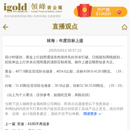
您访问的是香港地区网站 投资有风险 交易需谨慎
直播观点
林海：年度目标上提
2025/10/13 20:57:22
四小时级别，黄金上行趋势通道依然保持良好并未打破。日线级别周线级别，
此轮单边上行并未出现明显的顶部压制表现。操作上建议顺势短多为主。
黄金：4077.0附近尝试轻仓做多，4054.0止损，目标4100.0-4120.0附近。（19：
33）
白银：51.45附近尝试轻仓做多，50.50止损，目标52.50-53.00附近。（19：33）
（以上为个人看法，仅供参考，如据此交易，风险自担)
当阁下进入领峰贵金属有限公司网站，即表示自愿接受以下免责条款：
本网站的内容并不打算向用户提供买卖任何投资工具或产品之意见，或任何财
务、法律、会计或税务建议， 因此不应予以倚赖。
阅读更多
上一篇:
安迪：4100不再追多