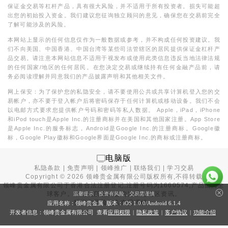
保证金交易等杠杆产品，具有很大风险，并不适用于所有投资者。损失可能超
出您的初始投入资金。我们建议您征询独立顾问的意见，确保您在交易前完全
了解可能涉及的风险。
本网站上显示的任何信息仅作为一般数据或参考，并不构成任何投资建议。我
们不向美国、中国香港、中国台湾等某些司法管辖区的居民提供保证金杠杆产
品交易。请注意本网站信息不适用于视发布或使用此类信息违反当地法律法规
的任何国家/地区的任何居民。在您决定交易或继续持有任何金融产品前，请
务必阅读理解并同意我们的产品披露声明和其他相关文件。
网上保安：为了保护您的私隐安全，请不要使用公共或共享计算机登入您的交
易帐户，亦不要于登入帐户后将密码保存于任何计算机或移动设备。我们不会
以电邮方式要求您提供帐户号码和密码等私人数据。 Apple，iPad，iPhone
和iPod touch是Apple Inc.的注册商标并在美国和其他国家注册。App Store
是Apple Inc.的服务标志，Android是Google Inc.的注册商标。Google徽
标，Google Play徽标和Google界面是Google Inc.的商标或注册商标。
电脑版
私隐条款
|
免责声明
|
领峰推广
|
联络我们
|
学习交易
Copyright ©
2026
领峰贵金属有限公司版权所有,不得转载
领峰贵金属有限公司于
香港合法注册登记
,注册号码为1660574,产品面向全
球客户。本站内所有内容均为香港地区资讯。
温馨提示：投资有风险，交易需谨慎
投资有风险，入市需谨慎。
应用名称：领峰贵金属 版本：iOS
1.0.0
/Android
6.1.4
开发者信息：领峰贵金属有限公司 查看
应用权限
|
隐私政策
|
客户协议
|
功能介绍