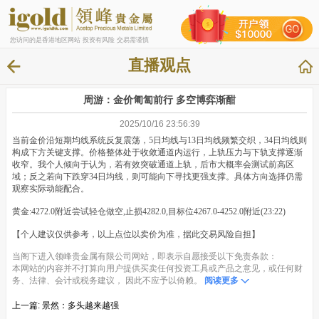
您访问的是香港地区网站 投资有风险 交易需谨慎
直播观点
周游：金价匍匐前行 多空博弈渐酣
2025/10/16 23:56:39
当前金价沿短期均线系统反复震荡，5日均线与13日均线频繁交织，34日均线则
构成下方关键支撑。价格整体处于收敛通道内运行，上轨压力与下轨支撑逐渐
收窄。我个人倾向于认为，若有效突破通道上轨，后市大概率会测试前高区
域；反之若向下跌穿34日均线，则可能向下寻找更强支撑。具体方向选择仍需
观察实际动能配合。
黄金:4272.0附近尝试轻仓做空,止损4282.0,目标位4267.0-4252.0附近(23:22)
【个人建议仅供参考，以上点位以卖价为准，据此交易风险自担】
当阁下进入领峰贵金属有限公司网站，即表示自愿接受以下免责条款：
本网站的内容并不打算向用户提供买卖任何投资工具或产品之意见，或任何财
务、法律、会计或税务建议， 因此不应予以倚赖。
阅读更多
上一篇:
景然：多头越来越强