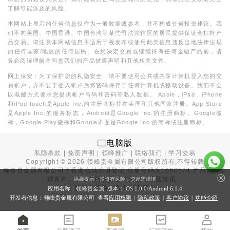
了解可能涉及的风险。
本网站上显示的任何信息仅作为一般数据或参考，并不构成任何投资建议。我
们不向美国、中国香港、中国台湾等某些司法管辖区的居民提供保证金杠杆产
品交易。请注意本网站信息不适用于视发布或使用此类信息违反当地法律法规
的任何国家/地区的任何居民。在您决定交易或继续持有任何金融产品前，请
务必阅读理解并同意我们的产品披露声明和其他相关文件。
网上保安：为了保护您的私隐安全，请不要使用公共或共享计算机登入您的交
易帐户，亦不要于登入帐户后将密码保存于任何计算机或移动设备。我们不会
以电邮方式要求您提供帐户号码和密码等私人数据。 Apple，iPad，iPhone
和iPod touch是Apple Inc.的注册商标并在美国和其他国家注册。App Store
是Apple Inc.的服务标志，Android是Google Inc.的注册商标。Google徽
标，Google Play徽标和Google界面是Google Inc.的商标或注册商标。
电脑版
私隐条款
|
免责声明
|
领峰推广
|
联络我们
|
学习交易
Copyright ©
2026
领峰贵金属有限公司版权所有,不得转载
领峰贵金属有限公司于
香港合法注册登记
,注册号码为1660574,产品面向全
球客户。本站内所有内容均为香港地区资讯。
温馨提示：投资有风险，交易需谨慎
投资有风险，入市需谨慎。
应用名称：领峰贵金属 版本：iOS
1.0.0
/Android
6.1.4
开发者信息：领峰贵金属有限公司 查看
应用权限
|
隐私政策
|
客户协议
|
功能介绍