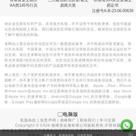
AA类145号行员
易商大奖
易证书
注册号A-B-23-06-00639
保证金交易等杠杆产品，具有很大风险，并不适用于所有投资者。损失可能超
出您的初始投入资金。我们建议您征询独立顾问的意见，确保您在交易前完全
了解可能涉及的风险。
本网站上显示的任何信息仅作为一般数据或参考，并不构成任何投资建议。我
们不向美国、中国香港、中国台湾等某些司法管辖区的居民提供保证金杠杆产
品交易。请注意本网站信息不适用于视发布或使用此类信息违反当地法律法规
的任何国家/地区的任何居民。在您决定交易或继续持有任何金融产品前，请
务必阅读理解并同意我们的产品披露声明和其他相关文件。
网上保安：为了保护您的私隐安全，请不要使用公共或共享计算机登入您的交
易帐户，亦不要于登入帐户后将密码保存于任何计算机或移动设备。我们不会
以电邮方式要求您提供帐户号码和密码等私人数据。 Apple，iPad，iPhone
和iPod touch是Apple Inc.的注册商标并在美国和其他国家注册。App Store
是Apple Inc.的服务标志，Android是Google Inc.的注册商标。Google徽
标，Google Play徽标和Google界面是Google Inc.的商标或注册商标。
电脑版
私隐条款
|
免责声明
|
领峰推广
|
联络我们
|
学习交易
Copyright ©
2026
领峰贵金属有限公司版权所有,不得转载
领峰贵金属有限公司于
香港合法注册登记
,注册号码为1660574,产品面向全
球客户。本站内所有内容均为香港地区资讯。
温馨提示：投资有风险，交易需谨慎