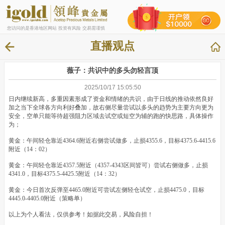
您访问的是香港地区网站 投资有风险 交易需谨慎
直播观点
薇子：共识中的多头勿轻言顶
2025/10/17 15:05:50
日内继续新高，多重因素形成了资金和情绪的共识，由于日线的推动依然良好
加之当下全球各方向利好叠加，故右侧尽量尝试以多头的趋势为主要方向更为
安全，空单只能等待超强阻力区域去试空或短空为辅的跑的快思路，具体操作
为；
黄金：午间轻仓靠近4364.6附近右侧尝试做多，止损4355.6，目标4375.6-4415.6
附近（14：02）
黄金：午间轻仓靠近4357.5附近（4357-4343区间皆可）尝试右侧做多，止损
4341.0，目标4375.5-4425.5附近（14：32）
黄金：今日首次反弹至4465.0附近可尝试左侧轻仓试空，止损4475.0，目标
4445.0-4405.0附近（策略单）
以上为个人看法，仅供参考！如据此交易，风险自担！