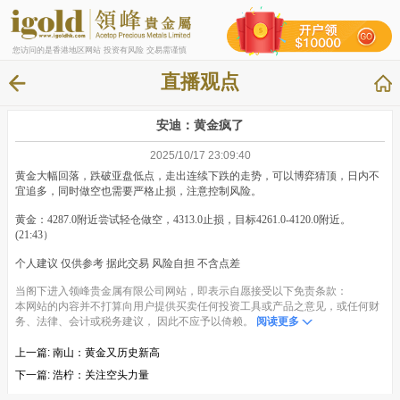
您访问的是香港地区网站 投资有风险 交易需谨慎
直播观点
安迪：黄金疯了
2025/10/17 23:09:40
黄金大幅回落，跌破亚盘低点，走出连续下跌的走势，可以博弈猜顶，日内不
宜追多，同时做空也需要严格止损，注意控制风险。
黄金：4287.0附近尝试轻仓做空，4313.0止损，目标4261.0-4120.0附近。
(21:43）
个人建议 仅供参考 据此交易 风险自担 不含点差
当阁下进入领峰贵金属有限公司网站，即表示自愿接受以下免责条款：
本网站的内容并不打算向用户提供买卖任何投资工具或产品之意见，或任何财
务、法律、会计或税务建议， 因此不应予以倚赖。
阅读更多
上一篇:
南山：黄金又历史新高
下一篇:
浩柠：关注空头力量