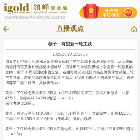
您访问的是香港地区网站 投资有风险 交易需谨慎
直播观点
薇子：有望新一轮主跌
2025/10/20 15:28:36
周五受到中美之间缓和及多头资金获利了结的影响下出现强势下跌，从宏观面
的运行而言黄金长线趋势未能终结，但近期的持续性极端上涨需要一轮修复的
空间，由于1H周期围绕中轨反复，右侧可尝试依托日内高点做防守尝试第二轮
空单尝试，左侧可急跌做多给出新的高点（4380-4185区间的修复的高点）再去
博弈第二轮主跌浪，具体操作为；
黄金：下午轻仓靠近4232.5附近（4232-4335区间皆可）尝试左侧做多，止损
4225.5，目标4241.5-4299.0附近（14：28）
保守者建议观望；
黄金：首次反弹至4310.0附近（4310-4317区间皆可）尝试做空，止损4322.0，
目标4280.0-4205.0-4105.0附近（策略单）潜在小波段
黄金：下午轻仓靠近4234.0附近左侧做多，止损4220.0，目标4247.0-4299.0附近
（14：54）