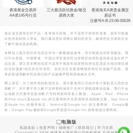
香港黄金交易所
三大最活跃伦敦金/银交
香港海关A类贵金属交
AA类145号行员
易商大奖
易证书
注册号A-B-23-06-00639
保证金交易等杠杆产品，具有很大风险，并不适用于所有投资者。损失可能超
出您的初始投入资金。我们建议您征询独立顾问的意见，确保您在交易前完全
了解可能涉及的风险。
本网站上显示的任何信息仅作为一般数据或参考，并不构成任何投资建议。我
们不向美国、中国香港、中国台湾等某些司法管辖区的居民提供保证金杠杆产
品交易。请注意本网站信息不适用于视发布或使用此类信息违反当地法律法规
的任何国家/地区的任何居民。在您决定交易或继续持有任何金融产品前，请
务必阅读理解并同意我们的产品披露声明和其他相关文件。
网上保安：为了保护您的私隐安全，请不要使用公共或共享计算机登入您的交
易帐户，亦不要于登入帐户后将密码保存于任何计算机或移动设备。我们不会
以电邮方式要求您提供帐户号码和密码等私人数据。 Apple，iPad，iPhone
和iPod touch是Apple Inc.的注册商标并在美国和其他国家注册。App Store
是Apple Inc.的服务标志，Android是Google Inc.的注册商标。Google徽
标，Google Play徽标和Google界面是Google Inc.的商标或注册商标。
电脑版
私隐条款
|
免责声明
|
领峰推广
|
联络我们
|
学习交易
Copyright ©
2026
领峰贵金属有限公司版权所有,不得转载