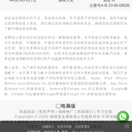
AA类145号行员
易商大奖
易证书
注册号A-B-23-06-00639
保证金交易等杠杆产品，具有很大风险，并不适用于所有投资者。损失可能超
出您的初始投入资金。我们建议您征询独立顾问的意见，确保您在交易前完全
了解可能涉及的风险。
本网站上显示的任何信息仅作为一般数据或参考，并不构成任何投资建议。我
们不向美国、中国香港、中国台湾等某些司法管辖区的居民提供保证金杠杆产
品交易。请注意本网站信息不适用于视发布或使用此类信息违反当地法律法规
的任何国家/地区的任何居民。在您决定交易或继续持有任何金融产品前，请
务必阅读理解并同意我们的产品披露声明和其他相关文件。
网上保安：为了保护您的私隐安全，请不要使用公共或共享计算机登入您的交
易帐户，亦不要于登入帐户后将密码保存于任何计算机或移动设备。我们不会
以电邮方式要求您提供帐户号码和密码等私人数据。 Apple，iPad，iPhone
和iPod touch是Apple Inc.的注册商标并在美国和其他国家注册。App Store
是Apple Inc.的服务标志，Android是Google Inc.的注册商标。Google徽
标，Google Play徽标和Google界面是Google Inc.的商标或注册商标。
电脑版
私隐条款
|
免责声明
|
领峰推广
|
联络我们
|
学习交易
Copyright ©
2026
领峰贵金属有限公司版权所有,不得转载
领峰贵金属有限公司于
香港合法注册登记
,注册号码为1660574,产品面向全
球客户。本站内所有内容均为香港地区资讯。
温馨提示：投资有风险，交易需谨慎
投资有风险，入市需谨慎。