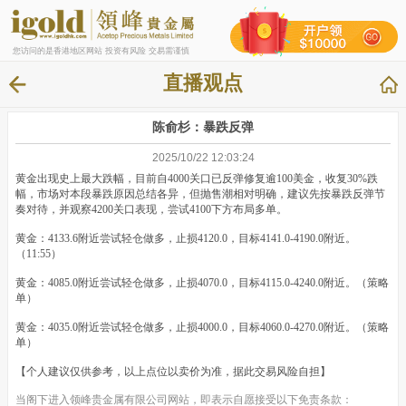
您访问的是香港地区网站 投资有风险 交易需谨慎
直播观点
陈俞杉：暴跌反弹
2025/10/22 12:03:24
黄金出现史上最大跌幅，目前自4000关口已反弹修复逾100美金，收复30%跌
幅，市场对本段暴跌原因总结各异，但抛售潮相对明确，建议先按暴跌反弹节
奏对待，并观察4200关口表现，尝试4100下方布局多单。
黄金：4133.6附近尝试轻仓做多，止损4120.0，目标4141.0-4190.0附近。
（11:55）
黄金：4085.0附近尝试轻仓做多，止损4070.0，目标4115.0-4240.0附近。（策略
单）
黄金：4035.0附近尝试轻仓做多，止损4000.0，目标4060.0-4270.0附近。（策略
单）
【个人建议仅供参考，以上点位以卖价为准，据此交易风险自担】
当阁下进入领峰贵金属有限公司网站，即表示自愿接受以下免责条款：