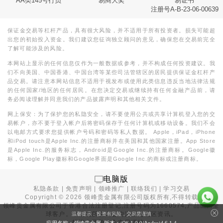
AA类145号行员
易商大奖
易证书
注册号A-B-23-06-00639
保证金交易等杠杆产品，具有很大风险，并不适用于所有投资者。损失可能超
出您的初始投入资金。我们建议您征询独立顾问的意见，确保您在交易前完全
了解可能涉及的风险。
本网站上显示的任何信息仅作为一般数据或参考，并不构成任何投资建议。我
们不向美国、中国香港、中国台湾等某些司法管辖区的居民提供保证金杠杆产
品交易。请注意本网站信息不适用于视发布或使用此类信息违反当地法律法规
的任何国家/地区的任何居民。在您决定交易或继续持有任何金融产品前，请
务必阅读理解并同意我们的产品披露声明和其他相关文件。
网上保安：为了保护您的私隐安全，请不要使用公共或共享计算机登入您的交
易帐户，亦不要于登入帐户后将密码保存于任何计算机或移动设备。我们不会
以电邮方式要求您提供帐户号码和密码等私人数据。 Apple，iPad，iPhone
和iPod touch是Apple Inc.的注册商标并在美国和其他国家注册。App Store
是Apple Inc.的服务标志，Android是Google Inc.的注册商标。Google徽
标，Google Play徽标和Google界面是Google Inc.的商标或注册商标。
电脑版
私隐条款
|
免责声明
|
领峰推广
|
联络我们
|
学习交易
Copyright ©
2026
领峰贵金属有限公司版权所有,不得转载
领峰贵金属有限公司于
香港合法注册登记
,注册号码为1660574,产品面向全
球客户。本站内所有内容均为香港地区资讯。
温馨提示：投资有风险，交易需谨慎
投资有风险，入市需谨慎。