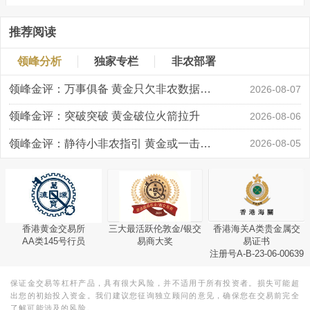
推荐阅读
领峰分析
独家专栏
非农部署
领峰金评：万事俱备 黄金只欠非农数据“东风”
2026-08-07
领峰金评：突破突破 黄金破位火箭拉升
2026-08-06
领峰金评：静待小非农指引 黄金或一击破局
2026-08-05
香港黄金交易所
三大最活跃伦敦金/银交
香港海关A类贵金属交
AA类145号行员
易商大奖
易证书
注册号A-B-23-06-00639
保证金交易等杠杆产品，具有很大风险，并不适用于所有投资者。损失可能超
出您的初始投入资金。我们建议您征询独立顾问的意见，确保您在交易前完全
了解可能涉及的风险。