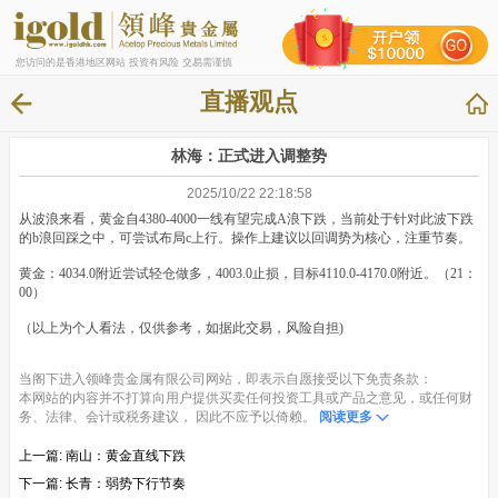
您访问的是香港地区网站 投资有风险 交易需谨慎
直播观点
林海：正式进入调整势
2025/10/22 22:18:58
从波浪来看，黄金自4380-4000一线有望完成A浪下跌，当前处于针对此波下跌
的b浪回踩之中，可尝试布局c上行。操作上建议以回调势为核心，注重节奏。
黄金：4034.0附近尝试轻仓做多，4003.0止损，目标4110.0-4170.0附近。（21：
00）
（以上为个人看法，仅供参考，如据此交易，风险自担)
当阁下进入领峰贵金属有限公司网站，即表示自愿接受以下免责条款：
本网站的内容并不打算向用户提供买卖任何投资工具或产品之意见，或任何财
务、法律、会计或税务建议， 因此不应予以倚赖。
阅读更多
上一篇:
南山：黄金直线下跌
下一篇:
长青：弱势下行节奏