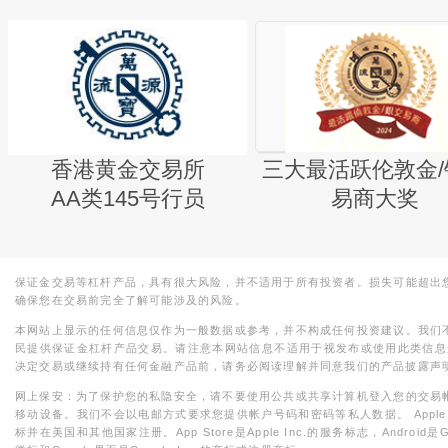
香港黄金交易所
三大最活跃伦敦金/
AA类145号行员
易商大奖
保证金交易等杠杆产品，具有很大风险，并不适用于所有投资者。损失可能超出
确保您在交易前完全了解可能涉及的风险。
本网站上显示的任何信息仅作为一般数据或参考，并不构成任何投资建议。我们
民提供保证金杠杆产品交易。请注意本网站信息不适用于视发布或使用此类信息
决定交易或继续持有任何金融产品前，请务必阅读理解并同意我们的产品披露声
网上保安：为了保护您的私隐安全，请不要使用公共或共享计算机登入您的交易
移动设备。我们不会以电邮方式要求您提供帐户号码和密码等私人数据。 Apple，iPad，i
标并在美国和其他国家注册。App Store是Apple Inc.的服务标志，Android是Goo