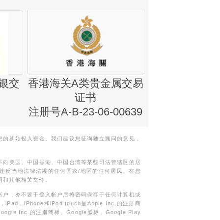
银交
香港海关A类贵金属交易
金银业贸易
证书
集团证书(铸
注册号A-B-23-06-00639
您的初始投入资金。我们建议您征询独立顾问的意见，
不向美国、中国香港、中国台湾等某些司法管辖区的居
违反当地法律法规的任何国家/地区的任何居民。在您
明和其他相关文件。
帐户，亦不要于登入帐户后将密码保存于任何计算机或
Phone和iPod touch是Apple Inc.的注册商
gle Inc.的注册商标。Google徽标，Google Play