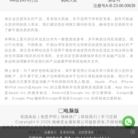
AA类145号行员
易商大奖
易证书
注册号A-B-23-06-00639
保证金交易等杠杆产品，具有很大风险，并不适用于所有投资者。损失可能超
出您的初始投入资金。我们建议您征询独立顾问的意见，确保您在交易前完全
了解可能涉及的风险。
本网站上显示的任何信息仅作为一般数据或参考，并不构成任何投资建议。我
们不向美国、中国香港、中国台湾等某些司法管辖区的居民提供保证金杠杆产
品交易。请注意本网站信息不适用于视发布或使用此类信息违反当地法律法规
的任何国家/地区的任何居民。在您决定交易或继续持有任何金融产品前，请
务必阅读理解并同意我们的产品披露声明和其他相关文件。
网上保安：为了保护您的私隐安全，请不要使用公共或共享计算机登入您的交
易帐户，亦不要于登入帐户后将密码保存于任何计算机或移动设备。我们不会
以电邮方式要求您提供帐户号码和密码等私人数据。 Apple，iPad，iPhone
和iPod touch是Apple Inc.的注册商标并在美国和其他国家注册。App Store
是Apple Inc.的服务标志，Android是Google Inc.的注册商标。Google徽
标，Google Play徽标和Google界面是Google Inc.的商标或注册商标。
电脑版
私隐条款
|
免责声明
|
领峰推广
|
联络我们
|
学习交易
Copyright ©
2026
领峰贵金属有限公司版权所有,不得转载
领峰贵金属有限公司于
香港合法注册登记
,注册号码为1660574,产品面向全
球客户。本站内所有内容均为香港地区资讯。
温馨提示：投资有风险，交易需谨慎
投资有风险，入市需谨慎。