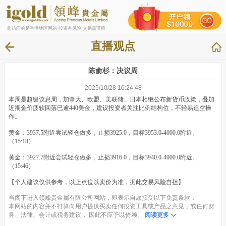
您访问的是香港地区网站 投资有风险 交易需谨慎
直播观点
陈俞杉：决议周
2025/10/28 16:24:48
本周是超级议息周，加拿大、欧盟、美联储、日本相继公布新货币政策，叠加
近期金价疲软回落已逾440美金，建议投资者关注比例结构位，不轻易追空操
作。
黄金：3937.5附近尝试轻仓做多，止损3925.0，目标3953.0-4000.0附近。
（15:18）
黄金：3927.7附近尝试轻仓做多，止损3916.0，目标3940.0-4000.0附近。
（15:46）
【个人建议仅供参考，以上点位以卖价为准，据此交易风险自担】
当阁下进入领峰贵金属有限公司网站，即表示自愿接受以下免责条款：
本网站的内容并不打算向用户提供买卖任何投资工具或产品之意见，或任何财
务、法律、会计或税务建议， 因此不应予以倚赖。
阅读更多