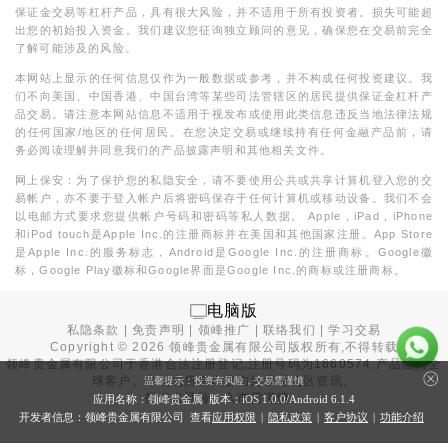
保证金交易等杠杆产品，具有很大风险，并不适用于所有投资者。损失可能超
出您的初始投入资金。我们建议您征询独立顾问的意见，确保您在交易前完全
了解可能涉及的风险。
本网站上显示的任何信息仅作为一般数据或参考，并不构成任何投资建议。我
们不向美国、中国香港、中国台湾等某些司法管辖区的居民提供保证金杠杆产
品交易。请注意本网站信息不适用于视发布或使用此类信息违反当地法律法规
的任何国家/地区的任何居民。在您决定交易或继续持有任何金融产品前，请
务必阅读理解并同意我们的产品披露声明和其他相关文件。
网上保安：为了保护您的私隐安全，请不要使用公共或共享计算机登入您的交
易帐户，亦不要于登入帐户后将密码保存于任何计算机或移动设备。我们不会
以电邮方式要求您提供帐户号码和密码等私人数据。 Apple，iPad，iPhone
和iPod touch是Apple Inc.的注册商标并在美国和其他国家注册。App Store
是Apple Inc.的服务标志，Android是Google Inc.的注册商标。Google徽
标，Google Play徽标和Google界面是Google Inc.的商标或注册商标。
电脑版
私隐条款
|
免责声明
|
领峰推广
|
联络我们
|
学习交易
Copyright ©
2026
领峰贵金属有限公司版权所有,不得转载
领峰贵金属有限公司于
香港合法注册登记
,注册号码为1660574,产品面向全
球客户。本站内所有内容均为香港地区资讯。
温馨提示：投资有风险，交易需谨慎
投资有风险，入市需谨慎。
应用名称：领峰贵金属 版本：iOS
1.0.0
/Android
6.1.4
开发者信息：领峰贵金属有限公司 查看
应用权限
|
隐私政策
|
客户协议
|
功能介绍