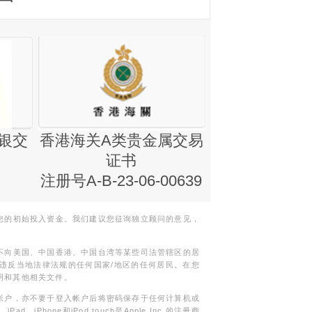
银交
香港海关A类贵金属交易
金银业贸易
证书
集团证书(铸
注册号A-B-23-06-00639
您的初始投入资金。我们建议您征询独立顾问的意见，
不向美国、中国香港、中国台湾等某些司法管辖区的居
违反当地法律法规的任何国家/地区的任何居民。在您
明和其他相关文件。
帐户，亦不要于登入帐户后将密码保存于任何计算机或
Phone和iPod touch是Apple Inc.的注册商