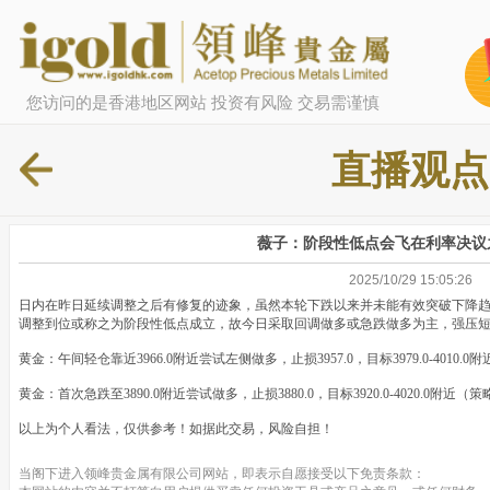
您访问的是香港地区网站 投资有风险 交易需谨慎
直播观点
薇子：阶段性低点会飞在利率决议
2025/10/29 15:05:26
日内在昨日延续调整之后有修复的迹象，虽然本轮下跌以来并未能有效突破下降趋势线
调整到位或称之为阶段性低点成立，故今日采取回调做多或急跌做多为主，强压
黄金：午间轻仓靠近3966.0附近尝试左侧做多，止损3957.0，目标3979.0-4010.0附
黄金：首次急跌至3890.0附近尝试做多，止损3880.0，目标3920.0-4020.0附近（
以上为个人看法，仅供参考！如据此交易，风险自担！
当阁下进入领峰贵金属有限公司网站，即表示自愿接受以下免责条款：