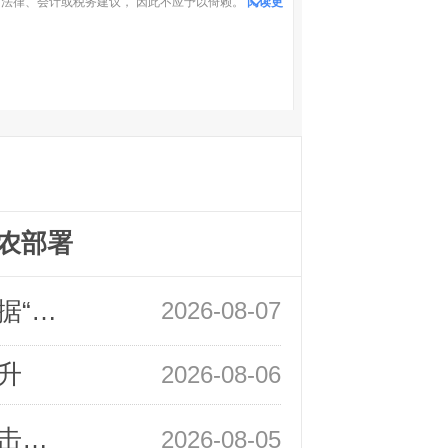
法律、会计或税务建议， 因此不应予以倚赖。
阅读更
农部署
领峰金评：万事俱备 黄金只欠非农数据“东风”
2026-08-07
升
2026-08-06
领峰金评：静待小非农指引 黄金或一击破局
2026-08-05