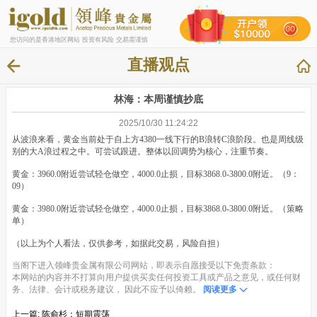
您访问的是香港地区网站 投资有风险 交易需谨慎
直播观点
林海：本周谨慎抄底
2025/10/30 11:24:22
从波浪来看，黄金当前处于自上方4380一线下行的B浪转C浪阶段。也是周线级
别的大A浪过程之中。可尝试跟进。整体以回调势为核心，注重节奏。
黄金：3960.0附近尝试轻仓做空，4000.0止损，目标3868.0-3800.0附近。（9：
09）
黄金：3980.0附近尝试轻仓做空，4000.0止损，目标3868.0-3800.0附近。（策略
单）
（以上为个人看法，仅供参考，如据此交易，风险自担）
当阁下进入领峰贵金属有限公司网站，即表示自愿接受以下免责条款：
本网站的内容并不打算向用户提供买卖任何投资工具或产品之意见，或任何财
务、法律、会计或税务建议， 因此不应予以倚赖。
阅读更多
上一篇:
陈俞杉：短期震荡