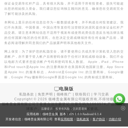
保证金交易等杠杆产品，具有很大风险，并不适用于所有投资者。损失可能超
出您的初始投入资金。我们建议您征询独立顾问的意见，确保您在交易前完全
了解可能涉及的风险。
本网站上显示的任何信息仅作为一般数据或参考，并不构成任何投资建议。我
们不向美国、中国香港、中国台湾等某些司法管辖区的居民提供保证金杠杆产
品交易。请注意本网站信息不适用于视发布或使用此类信息违反当地法律法规
的任何国家/地区的任何居民。在您决定交易或继续持有任何金融产品前，请
务必阅读理解并同意我们的产品披露声明和其他相关文件。
网上保安：为了保护您的私隐安全，请不要使用公共或共享计算机登入您的交
易帐户，亦不要于登入帐户后将密码保存于任何计算机或移动设备。我们不会
以电邮方式要求您提供帐户号码和密码等私人数据。 Apple，iPad，iPhone
和iPod touch是Apple Inc.的注册商标并在美国和其他国家注册。App Store
是Apple Inc.的服务标志，Android是Google Inc.的注册商标。Google徽
标，Google Play徽标和Google界面是Google Inc.的商标或注册商标。
电脑版
私隐条款
|
免责声明
|
领峰推广
|
联络我们
|
学习交易
Copyright ©
2026
领峰贵金属有限公司版权所有,不得转载
领峰贵金属有限公司于
香港合法注册登记
,注册号码为1660574,产品面向全
球客户。本站内所有内容均为香港地区资讯。
温馨提示：投资有风险，交易需谨慎
投资有风险，入市需谨慎。
应用名称：领峰贵金属 版本：iOS
1.0.0
/Android
6.1.4
开发者信息：领峰贵金属有限公司 查看
应用权限
|
隐私政策
|
客户协议
|
功能介绍