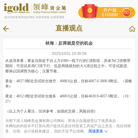
您访问的是香港地区网站 投资有风险 交易需谨慎
直播观点
林海：反弹就是空的机会
2025/10/31 10:36:56
从波浪来看，黄金当前处于自上方4380一线下行的C浪阶段，具体为C2浪整理
期间，可尝试布局C3浪下行。也是周线级别的大A浪过程之中。可尝试跟进。
整体以回调势为核心，注重节奏。
黄金：4057.0附近尝试轻仓做空，4088.0止损，目标4007.0-3800.0附近。（策略
单）
黄金：4012.0附近尝试轻仓做多，4000.0止损，目标4020.0-4057.0附近。（10：
27）
（以上为个人看法，仅供参考，如据此交易，风险自担)
当阁下进入领峰贵金属有限公司网站，即表示自愿接受以下免责条款：
本网站的内容并不打算向用户提供买卖任何投资工具或产品之意见，或任何财
务、法律、会计或税务建议， 因此不应予以倚赖。
阅读更多