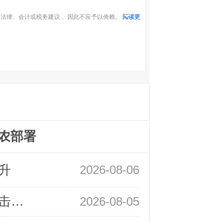
法律、会计或税务建议， 因此不应予以倚赖。
阅读更
农部署
升
2026-08-06
领峰金评：静待小非农指引 黄金或一击破局
2026-08-05