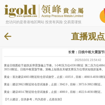
您访问的是香港地区网站 投资有风险 交易需谨慎
直播观点
长青：日线中枢大震荡节
2025/10/31 23:54:42
黄金日线图处于超跌反弹震荡偏上节奏。1小时压力位4330.0附近 第二压力位4084.
3955.0附近。日线中枢震荡节奏。策略上短线在关键支撑压力位埋伏短线折返单。
黄金：首次建议4083.0附近轻仓尝试做空，止损：4105.0，目标：4060.0-4030.
黄金：建议3962.0附近轻仓尝试做多，止损：3942.0，目标：3973.0-3992.0附近
黄金：建议4014.7附近轻仓尝试做多，止损：4000.0，目标：4022.0-4030.0附近。
【个人建议，仅供参考，均为卖价，点差自加】