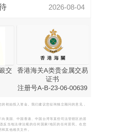
待
2026-08-04
银交
香港海关A类贵金属交易
金银业贸易
证书
集团证书(铸
注册号A-B-23-06-00639
您的初始投入资金。我们建议您征询独立顾问的意见，
不向美国、中国香港、中国台湾等某些司法管辖区的居
违反当地法律法规的任何国家/地区的任何居民。在您
明和其他相关文件。